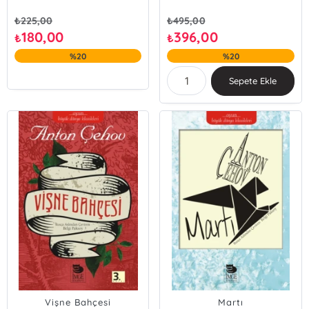
₺
225,00
₺
495,00
180,00
396,00
₺
₺
%20
%20
Sepete Ekle
Vişne Bahçesi
Martı