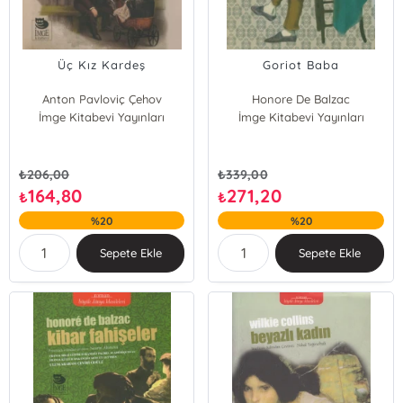
Üç Kız Kardeş
Goriot Baba
Anton Pavloviç Çehov
Honore De Balzac
İmge Kitabevi Yayınları
İmge Kitabevi Yayınları
₺
206,00
₺
339,00
164,80
271,20
₺
₺
%20
%20
Sepete Ekle
Sepete Ekle