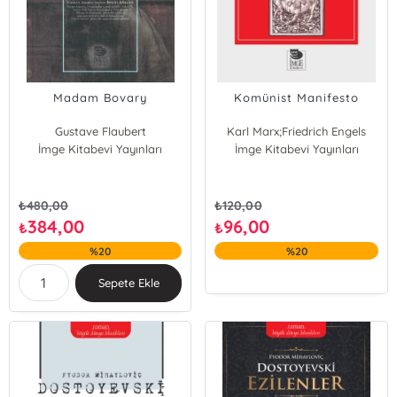
Madam Bovary
Komünist Manifesto
Gustave Flaubert
Karl Marx;Friedrich Engels
İmge Kitabevi Yayınları
İmge Kitabevi Yayınları
₺
480,00
₺
120,00
384,00
96,00
₺
₺
%20
%20
Sepete Ekle