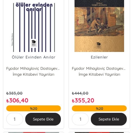
Ölüler Evinden Anılar
Ezilenler
Fyodor Mihayloviç Dostoyevski
Fyodor Mihayloviç Dostoyevski
İmge Kitabevi Yayınları
İmge Kitabevi Yayınları
₺
383,00
₺
444,00
306,40
355,20
₺
₺
%20
%20
Sepete Ekle
Sepete Ekle