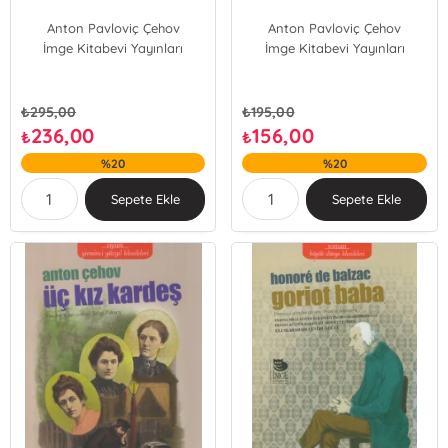
Anton Pavloviç Çehov
Anton Pavloviç Çehov
İmge Kitabevi Yayınları
İmge Kitabevi Yayınları
₺
295,00
₺
195,00
236,00
156,00
₺
₺
%20
%20
Sepete Ekle
Sepete Ekle