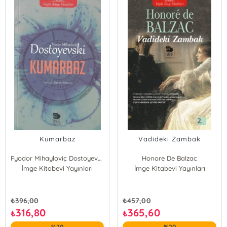
Kumarbaz
Vadideki Zambak
Fyodor Mihayloviç Dostoyevski
Honore De Balzac
İmge Kitabevi Yayınları
İmge Kitabevi Yayınları
₺
396,00
₺
457,00
316,80
365,60
₺
₺
%20
%20