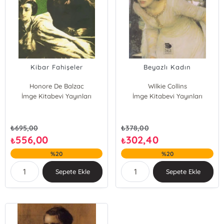
Kibar Fahişeler
Beyazlı Kadın
Honore De Balzac
Wilkie Collins
İmge Kitabevi Yayınları
İmge Kitabevi Yayınları
₺
695,00
₺
378,00
556,00
302,40
₺
₺
%20
%20
Sepete Ekle
Sepete Ekle