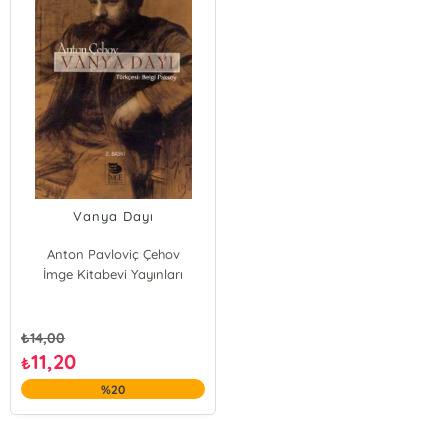
Vanya Dayı
Anton Pavloviç Çehov
İmge Kitabevi Yayınları
₺
14,00
11,20
₺
%20