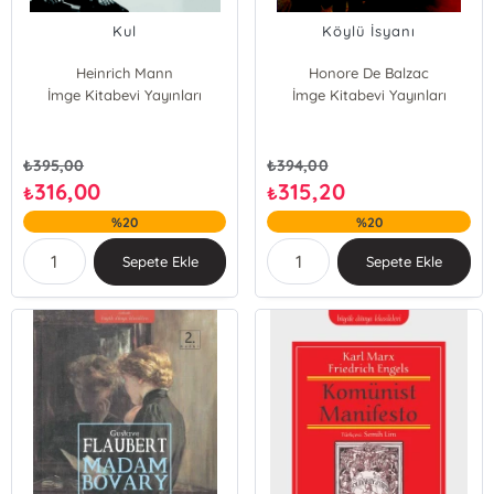
Kul
Köylü İsyanı
Heinrich Mann
Honore De Balzac
İmge Kitabevi Yayınları
İmge Kitabevi Yayınları
₺
395,00
₺
394,00
316,00
315,20
₺
₺
%20
%20
Sepete Ekle
Sepete Ekle