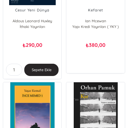
Cesur Yeni Dünya
Kefaret
Aldous Leonard Huxley
Ian Mcewan
İthaki Yayınları
Yapı Kredi Yayınları ( YKY )
290,00
380,00
₺
₺
Sepete Ekle