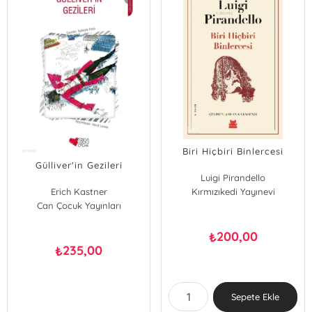
Biri Hiçbiri Binlercesi
Gülliver'in Gezileri
Luigi Pirandello
Erich Kastner
Kırmızıkedi Yayınevi
Can Çocuk Yayınları
Jonathan Swift
200,00
₺
235,00
₺
Sepete Ekle