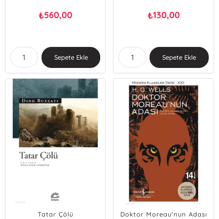
560,00
130,00
₺
₺
Sepete Ekle
Sepete Ekle
Tatar Çölü
Doktor Moreau'nun Adası