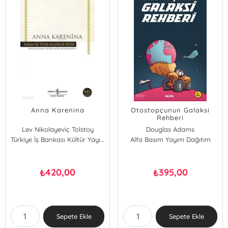
Anna Karenina
Otostopçunun Galaksi
Rehberi
Lev Nikolayeviç Tolstoy
Douglas Adams
Türkiye İş Bankası Kültür Yayınları
Alfa Basım Yayım Dağıtım
420,00
395,00
₺
₺
Sepete Ekle
Sepete Ekle