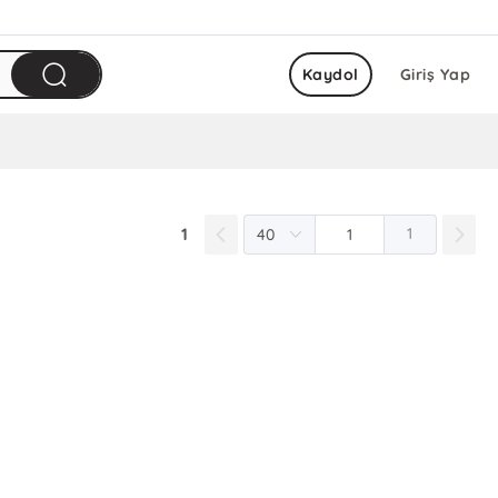
Kaydol
Giriş Yap
1
1