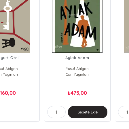
yurt Oteli
Aylak Adam
suf Atılgan
Yusuf Atılgan
n Yayınları
Can Yayınları
160,00
475,00
₺
₺
Sepete Ekle