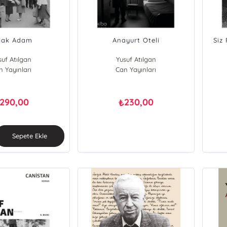
lak Adam
Anayurt Oteli
Siz
suf Atılgan
Yusuf Atılgan
n Yayınları
Can Yayınları
290,00
230,00
₺
Sepete Ekle