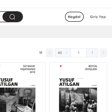
Kaydol
Giriş Yap
11
1