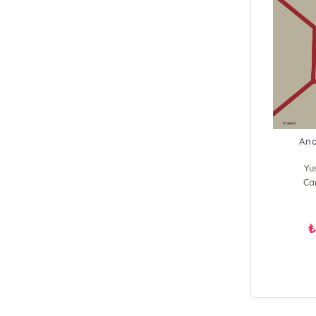
Ana
Yu
Ca