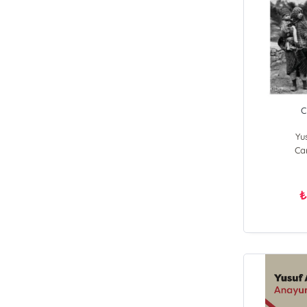
C
Yu
Ca