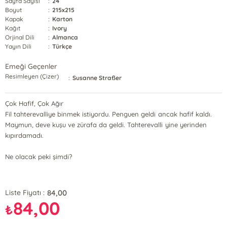
Sayfa Sayısı
:
24
Boyut
:
215x215
Kapak
:
Karton
Kağıt
:
Ivory
Orjinal Dili
:
Almanca
Yayın Dili
:
Türkçe
Emeği Geçenler
Resimleyen (Çizer)
:
Susanne Straßer
Çok Hafif, Çok Ağır
Fil tahterevalliye binmek istiyordu. Penguen geldi ancak hafif kaldı.
Maymun, deve kuşu ve zürafa da geldi. Tahterevalli yine yerinden
kıpırdamadı.
Ne olacak peki şimdi?
84,00
Liste Fiyatı :
84,00
₺