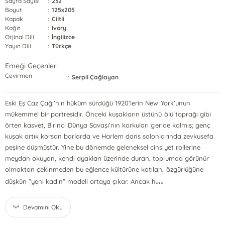
Sayfa Sayısı
:
232
Boyut
:
125x205
Kapak
:
Ciltli
Kağıt
:
Ivory
Orjinal Dili
:
İngilizce
Yayın Dili
:
Türkçe
Emeği Geçenler
Çevirmen
:
Serpil Çağlayan
Eski Eş Caz Çağı’nın hüküm sürdüğü 1920’lerin New York’unun
mükemmel bir portresidir. Önceki kuşakların üstünü ölü toprağı gibi
örten kasvet, Birinci Dünya Savaşı’nın korkuları geride kalmış; genç
kuşak artık korsan barlarda ve Harlem dans salonlarında zevkusefa
peşine düşmüştür. Yine bu dönemde geleneksel cinsiyet rollerine
meydan okuyan, kendi ayakları üzerinde duran, toplumda görünür
olmaktan çekinmeden bu eğlence kültürüne katılan, özgürlüğüne
...
düşkün “yeni kadın” modeli ortaya çıkar. Ancak h
Devamını Oku