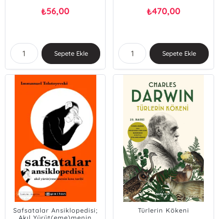
56,00
470,00
₺
₺
Sepete Ekle
Sepete Ekle
Safsatalar Ansiklopedisi;
Türlerin Kökeni
Akıl Yürüt(eme)menin