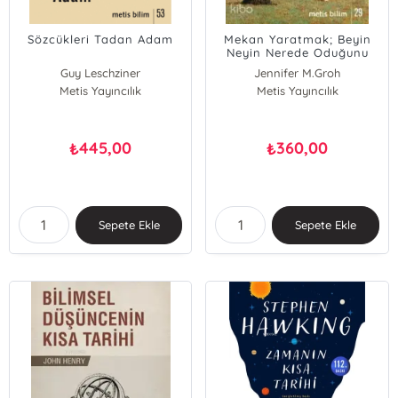
Sözcükleri Tadan Adam
Mekan Yaratmak; Beyin
Neyin Nerede Oduğunu
Nasıl Biliyor ?
Guy Leschziner
Jennifer M.Groh
Metis Yayıncılık
Metis Yayıncılık
445,00
360,00
₺
₺
Sepete Ekle
Sepete Ekle