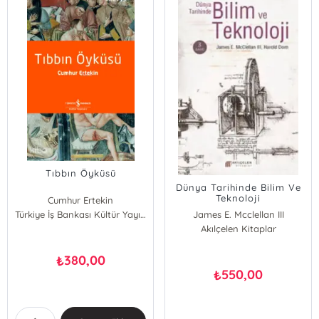
Tıbbın Öyküsü
Dünya Tarihinde Bilim Ve
Teknoloji
Cumhur Ertekin
Türkiye İş Bankası Kültür Yayınları
James E. Mcclellan III
Akılçelen Kitaplar
Harold Dorn
380,00
₺
550,00
₺