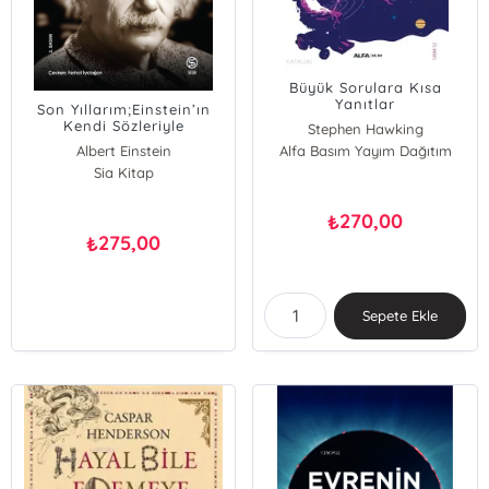
Büyük Sorulara Kısa
Yanıtlar
Son Yıllarım;Einstein’ın
Kendi Sözleriyle
Stephen Hawking
Biliminsanı, Filozof ve
Albert Einstein
Alfa Basım Yayım Dağıtım
İnsan Olarak Portresi
Sia Kitap
270,00
₺
275,00
₺
Sepete Ekle