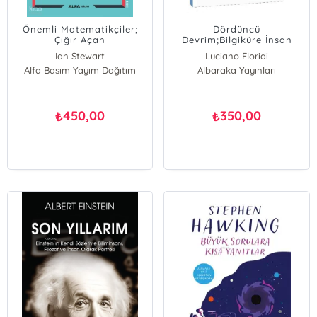
Önemli Matematikçiler;
Dördüncü
Çığır Açan
Devrim;Bilgiküre İnsan
Matematikçilerin
Hakikatini Nasıl Yeniden
Ian Stewart
Luciano Floridi
Hayatları ve Çalışmaları
Şekillendiriyor
Alfa Basım Yayım Dağıtım
Albaraka Yayınları
450,00
350,00
₺
₺