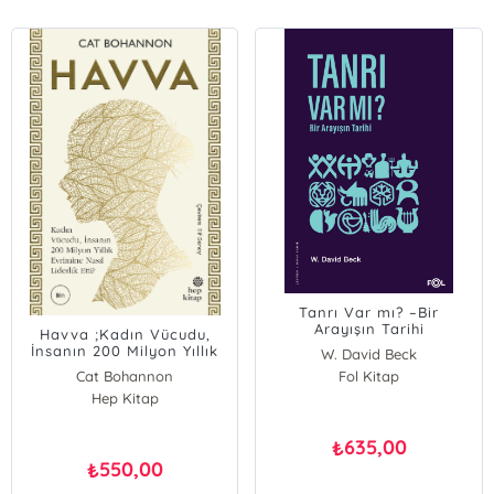
Tanrı Var mı? –Bir
Arayışın Tarihi
Havva ;Kadın Vücudu,
İnsanın 200 Milyon Yıllık
W. David Beck
Evrimine Nasıl Liderlik
Cat Bohannon
Fol Kitap
Etti?
Hep Kitap
635,00
₺
550,00
₺