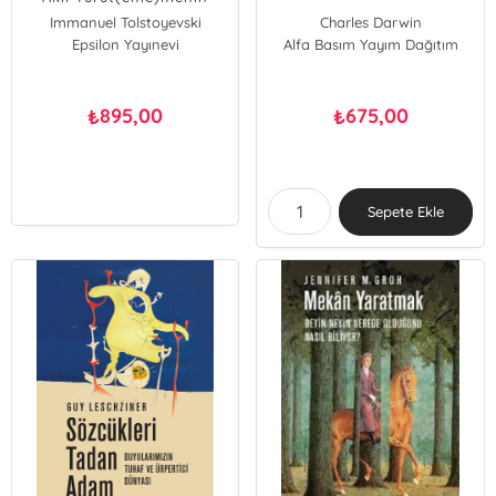
Kısa Tarihi
Immanuel Tolstoyevski
Charles Darwin
Epsilon Yayınevi
Alfa Basım Yayım Dağıtım
895,00
675,00
₺
₺
Sepete Ekle