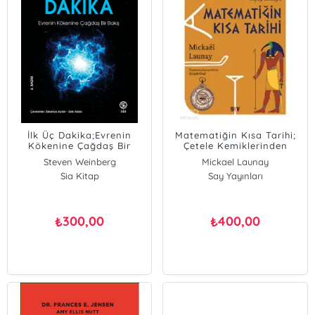
İlk Üç Dakika;Evrenin
Matematiğin Kısa Tarihi;
Kökenine Çağdaş Bir
Çetele Kemiklerinden
Bakış
Yapay Zekaya
Steven Weinberg
Mickael Launay
Sia Kitap
Say Yayınları
300,00
400,00
₺
₺