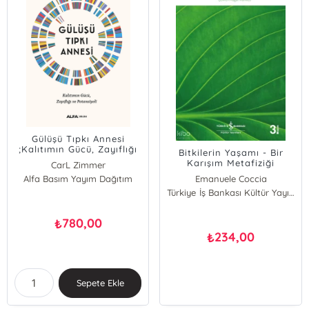
Gülüşü Tıpkı Annesi
;Kalıtımın Gücü, Zayıflığı
Bitkilerin Yaşamı - Bir
ve Potansiyeli
Karışım Metafiziği
CarL Zimmer
Alfa Basım Yayım Dağıtım
Emanuele Coccia
Türkiye İş Bankası Kültür Yayınları
780,00
₺
234,00
₺
Sepete Ekle