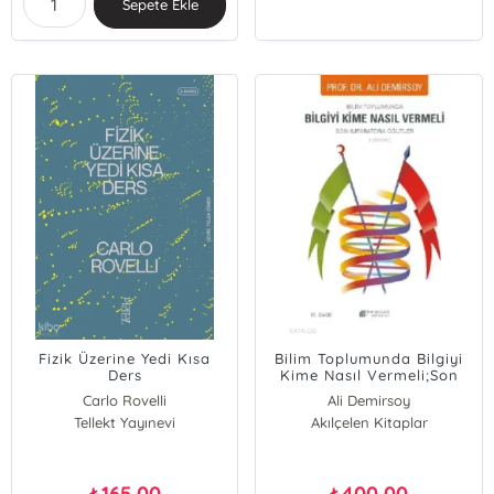
Sepete Ekle
Fizik Üzerine Yedi Kısa
Bilim Toplumunda Bilgiyi
Ders
Kime Nasıl Vermeli;Son
İmparatora Öğütler
Carlo Rovelli
Ali Demirsoy
Tellekt Yayınevi
Akılçelen Kitaplar
165,00
400,00