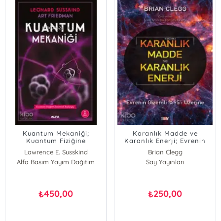
Kuantum Mekaniği;
Karanlık Madde ve
Kuantum Fiziğine
Karanlık Enerji; Evrenin
Kuramsal Başlangıç
Gizemli %95'i Üzerine
Lawrence E. Susskind
Brian Clegg
Alfa Basım Yayım Dağıtım
Say Yayınları
450,00
250,00
₺
₺