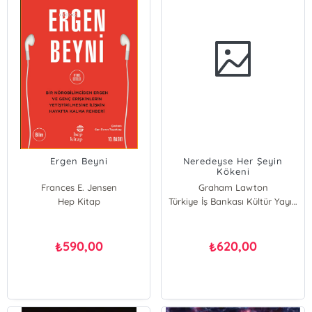
Ergen Beyni
Neredeyse Her Şeyin
Kökeni
Frances E. Jensen
Graham Lawton
Amy Ellis Nutt
Hep Kitap
Türkiye İş Bankası Kültür Yayınları
590,00
620,00
₺
₺