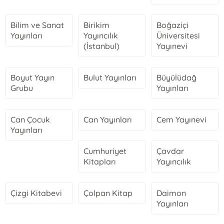
Bilim ve Sanat
Birikim
Boğaziçi
Yayınları
Yayıncılık
Üniversitesi
(İstanbul)
Yayınevi
Boyut Yayın
Bulut Yayınları
Büyülüdağ
Grubu
Yayınları
Can Çocuk
Can Yayınları
Cem Yayınevi
Yayınları
Cumhuriyet
Çavdar
Kitapları
Yayıncılık
Çizgi Kitabevi
Çolpan Kitap
Daimon
Yayınları