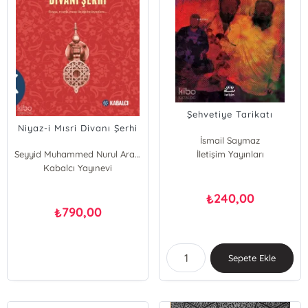
Şehvetiye Tarikatı
Niyaz-i Mısri Divanı Şerhi
İsmail Saymaz
Seyyid Muhammed Nurul Arabi
İletişim Yayınları
Kabalcı Yayınevi
240,00
₺
790,00
₺
Sepete Ekle