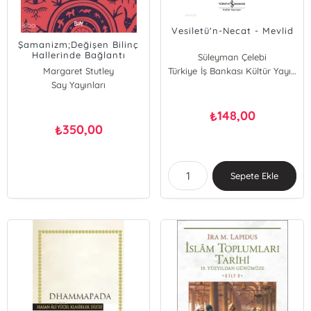
Vesiletü'n-Necat - Mevlid
Şamanizm;Değişen Bilinç
Hallerinde Bağlantı
Süleyman Çelebi
Kurmak”
Margaret Stutley
Türkiye İş Bankası Kültür Yayınları
Say Yayınları
148,00
₺
350,00
₺
Sepete Ekle