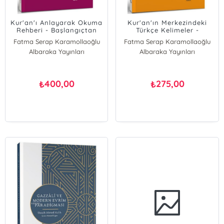
Kur'an'ı Anlayarak Okuma
Kur'an'ın Merkezindeki
Rehberi - Başlangıçtan
Türkçe Kelimeler -
Belagata Kur'an Merkezli
Başlangıçtan Belagata
Fatma Serap Karamollaoğlu
Fatma Serap Karamollaoğlu
Arapça Dersleri 2
Kur'an Merkezli Arapça
Albaraka Yayınları
Albaraka Yayınları
Dersleri 1
400,00
275,00
₺
₺