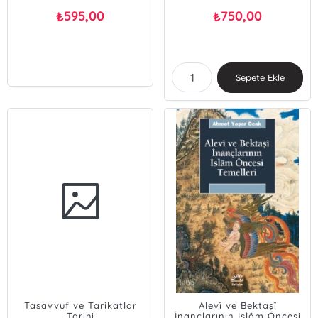
595,00
750,00
₺
₺
Sepete Ekle
Tasavvuf ve Tarikatlar
Alevî ve Bektaşî
Tarihi
İnançlarının İslâm Öncesi