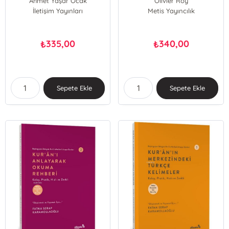
Ahmet Yaşar Ocak
Olivier Roy
İletişim Yayınları
Metis Yayıncılık
335,00
340,00
₺
₺
Sepete Ekle
Sepete Ekle