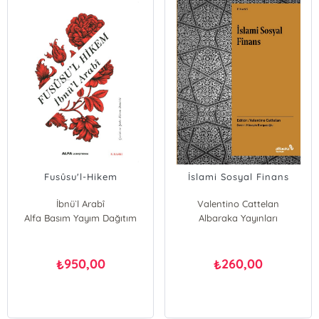
Fusûsu'l-Hikem
İslami Sosyal Finans
İbnü`l Arabî
Valentino Cattelan
Alfa Basım Yayım Dağıtım
Albaraka Yayınları
950,00
260,00
₺
₺