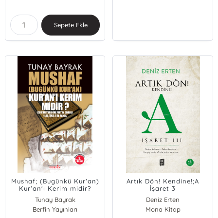
Sepete Ekle
Mushaf; (Bugünkü Kur'an)
Artık Dön! Kendine!;A
Kur'an'ı Kerim midir?
İşaret 3
Tunay Bayrak
Deniz Erten
Berfin Yayınları
Mona Kitap