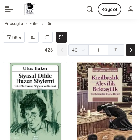
Kaydol
Anasayfa
Etiket
Din
Filtre
426
11