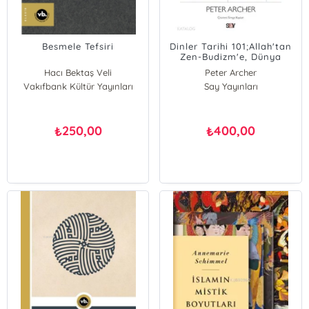
Besmele Tefsiri
Dinler Tarihi 101;Allah'tan
Zen-Budizm'e, Dünya
Dinlerini Şekillendiren
Hacı Bektaş Veli
Peter Archer
Önemli Kişiler, Ritüeller
Vakıfbank Kültür Yayınları
Say Yayınları
Ve İnançlar Hakkında
Bilmeniz Gereken Her Şey
250,00
400,00
₺
₺