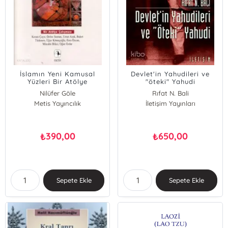
İslamın Yeni Kamusal
Devlet'in Yahudileri ve
Yüzleri Bir Atölye
"öteki" Yahudi
Çalışması
Nilüfer Göle
Rıfat N. Bali
Metis Yayıncılık
İletişim Yayınları
390,00
650,00
₺
₺
Sepete Ekle
Sepete Ekle