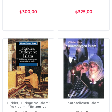
300,00
325,00
₺
₺
Türkler, Türkiye ve İslam;
Küreselleşen İslam
Yaklaşım, Yöntem ve
Yorum Denemeleri