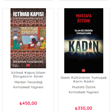
İçtihad Kapısı;İslam
Dünyasının Süren
İslam Kültürünün Yumuşak
Ortaçağı
Karnı Kadın
Merdan Yanardağ
Kırmızıkedi Yayınevi
Mustafa Öztürk
Kırmızıkedi Yayınevi
450,00
₺
330,00
₺