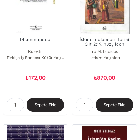
Dhammapada
İslâm Toplumları Tarihi
Cilt 2;19. Yüzyıldan
Günümüze
Kolektif
Ira M. Lapidus
Türkiye İş Bankası Kültür Yayınları
İletişim Yayınları
172,00
870,00
₺
₺
Sepete Ekle
Sepete Ekle