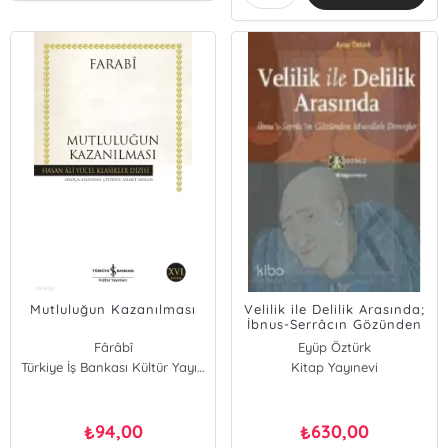
Mutluluğun Kazanılması
Velilik ile Delilik Arasında;
İbnus-Serrâcın Gözünden
Muvelleh Dervişler
Fârâbî
Eyüp Öztürk
Türkiye İş Bankası Kültür Yayınları
Kitap Yayınevi
94,00
630,00
₺
₺