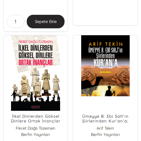
Sepete Ekle
İlkel Dinlerden Göksel
Ümeyye B. Ebi Salt’ın
Dinlere Ortak İnançlar
Şiirlerinden Kur’an’a;
(Kur’an’ın Kökeni-3)
Fikret Dağlı Tüzemen
Arif Tekin
Berfin Yayınları
Berfin Yayınları