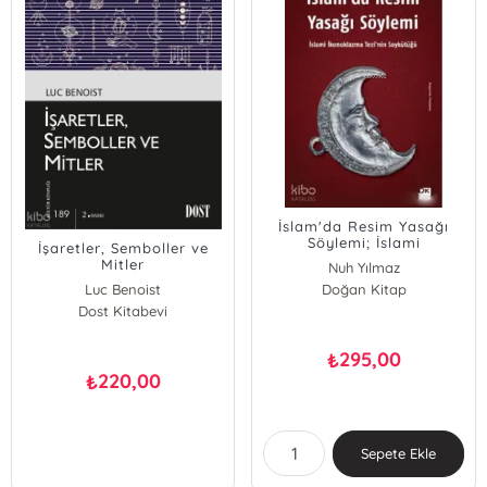
İslam'da Resim Yasağı
Söylemi; İslami
İşaretler, Semboller ve
İkonoklazma Tezi'nin
Mitler
Nuh Yılmaz
Soykütüğü
Luc Benoist
Doğan Kitap
Dost Kitabevi
295,00
₺
220,00
₺
Sepete Ekle