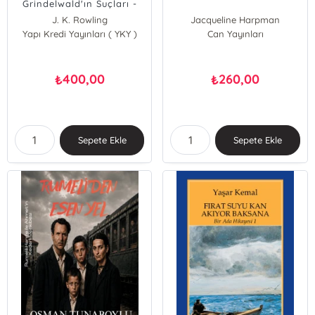
Grindelwald'ın Suçları -
Orijinal Senaryo
J. K. Rowling
Jacqueline Harpman
Yapı Kredi Yayınları ( YKY )
Can Yayınları
400,00
260,00
₺
₺
Sepete Ekle
Sepete Ekle