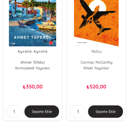
Ayvalık Ayvalık
Yolcu
Ahmet Tüfekçi
Cormac McCarthy
Kırmızıkedi Yayınevi
İthaki Yayınları
350,00
520,00
₺
₺
Sepete Ekle
Sepete Ekle