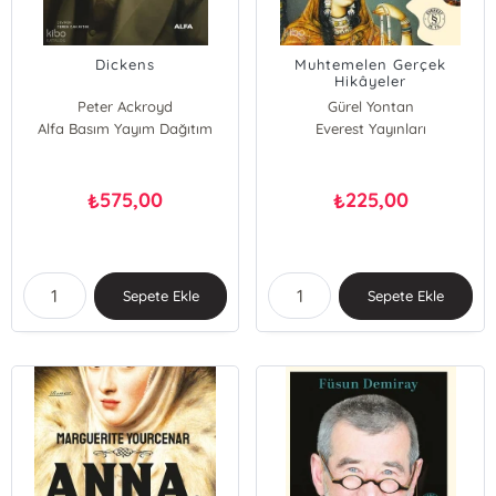
Dickens
Muhtemelen Gerçek
Hikâyeler
Peter Ackroyd
Gürel Yontan
Alfa Basım Yayım Dağıtım
Everest Yayınları
575,00
225,00
₺
₺
Sepete Ekle
Sepete Ekle