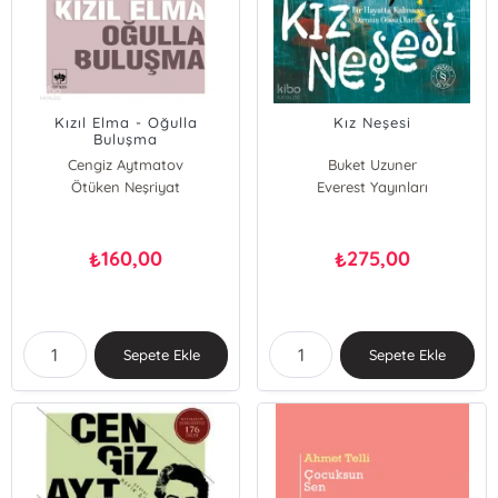
Kızıl Elma - Oğulla
Kız Neşesi
Buluşma
Cengiz Aytmatov
Buket Uzuner
Ötüken Neşriyat
Everest Yayınları
160,00
275,00
₺
₺
Sepete Ekle
Sepete Ekle