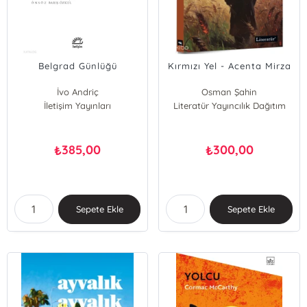
Belgrad Günlüğü
Kırmızı Yel - Acenta Mirza
İvo Andriç
Osman Şahin
İletişim Yayınları
Literatür Yayıncılık Dağıtım
385,00
300,00
₺
₺
Sepete Ekle
Sepete Ekle