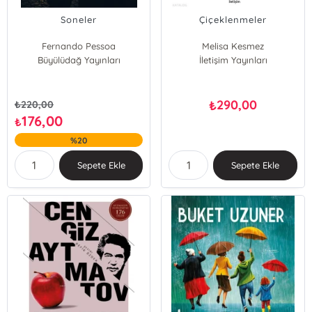
Soneler
Çiçeklenmeler
Fernando Pessoa
Melisa Kesmez
Büyülüdağ Yayınları
İletişim Yayınları
290,00
₺
₺
220,00
176,00
₺
%20
Sepete Ekle
Sepete Ekle