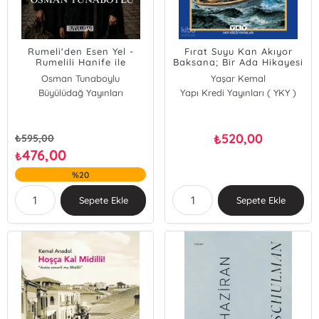
Rumeli'den Esen Yel -
Fırat Suyu Kan Akıyor
Rumelili Hanife ile
Baksana; Bir Ada Hikayesi
Ahmet'in Kederli
1
Osman Tunaboylu
Yaşar Kemal
Menkıbesi
Büyülüdağ Yayınları
Yapı Kredi Yayınları ( YKY )
520,00
₺
₺
595,00
476,00
₺
%20
Sepete Ekle
Sepete Ekle