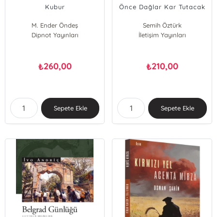
Kubur
Önce Dağlar Kar Tutacak
M. Ender Öndeş
Semih Öztürk
Dipnot Yayınları
İletişim Yayınları
260,00
210,00
₺
₺
Sepete Ekle
Sepete Ekle