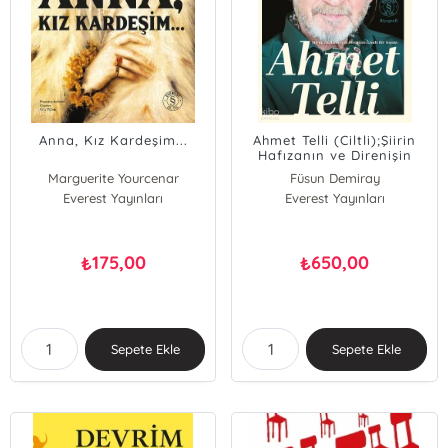
Anna, Kız Kardeşim...
Ahmet Telli (Ciltli);Şiirin
Hafızanın ve Direnişin
İzinde Bir Yaşam
Marguerite Yourcenar
Füsun Demiray
Everest Yayınları
Everest Yayınları
175,00
650,00
₺
₺
Sepete Ekle
Sepete Ekle