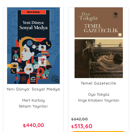
Temel Gazetecilik
Yeni Dünya: Sosyal Medya
Oya Tokgöz
Mert Karbay
İmge Kitabevi Yayınları
İletişim Yayınları
₺
642,00
440,00
₺
513,60
₺