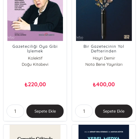
Gazeteciliği Oya Gibi
Bir Gazetecinin Yol
İşlemek
Defterinden
Fragmanlar;Acı, Yas, Hak,
Kolektif
Hayri Demir
Umut
Doğu Kitabevi
Nota Bene Yayınları
220,00
400,00
₺
₺
Sepete Ekle
Sepete Ekle