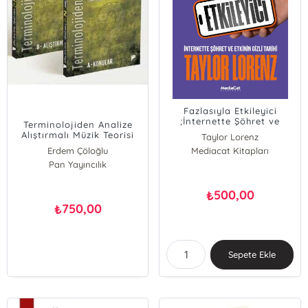
Fazlasıyla Etkileyici
;İnternette Şöhret ve
Terminolojiden Analize
Etkinin Gizli Tarihi
Alıştırmalı Müzik Teorisi
Taylor Lorenz
Seti - 2 Kitap Takım
Erdem Çöloğlu
Mediacat Kitapları
Pan Yayıncılık
500,00
₺
750,00
₺
Sepete Ekle