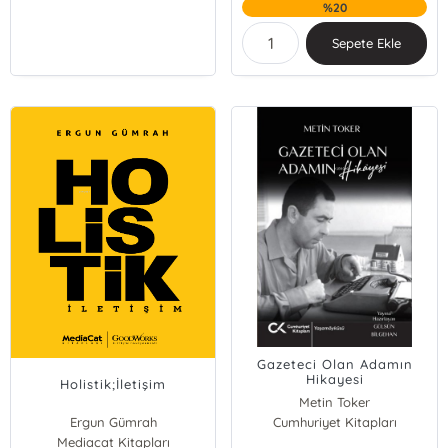
%20
Sepete Ekle
Gazeteci Olan Adamın
Hikayesi
Holistik;İletişim
Metin Toker
Ergun Gümrah
Cumhuriyet Kitapları
Mediacat Kitapları