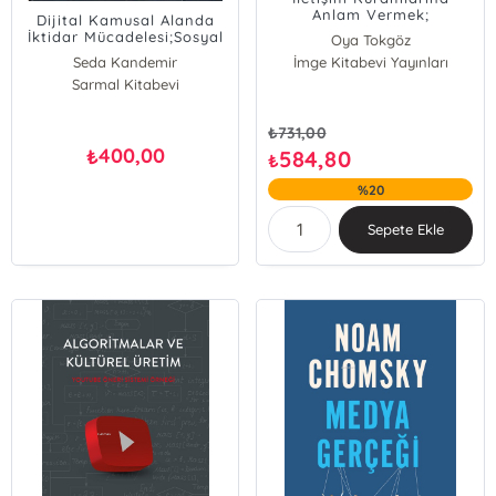
Anlam Vermek;
Dijital Kamusal Alanda
Başlangıcından Günümüze
İktidar Mücadelesi;Sosyal
Oya Tokgöz
Anglo-Amerikan İletişim
Medyanın Toplumsal
Seda Kandemir
İmge Kitabevi Yayınları
Kuramı
Cinsiyet Dinamikleri
Sarmal Kitabevi
₺
731,00
400,00
₺
584,80
₺
%20
Sepete Ekle