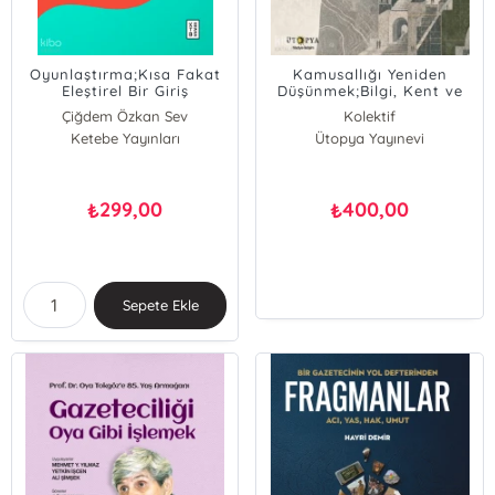
Oyunlaştırma;Kısa Fakat
Kamusallığı Yeniden
Eleştirel Bir Giriş
Düşünmek;Bilgi, Kent ve
Beden Üzerine Eleştirel
Çiğdem Özkan Sev
Kolektif
Okumalar
Ketebe Yayınları
Ütopya Yayınevi
299,00
400,00
₺
₺
Sepete Ekle