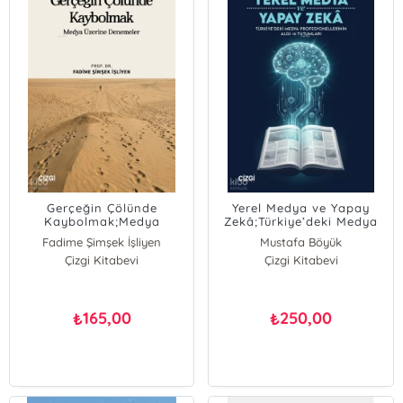
Gerçeğin Çölünde
Yerel Medya ve Yapay
Kaybolmak;Medya
Zekâ;Türkiye’deki Medya
Üzerine Denemeler
Profesyonellerinin Algı ve
Fadime Şimşek İşliyen
Mustafa Böyük
Tutumları
Çizgi Kitabevi
Mehmet Sena Kösedağ
Çizgi Kitabevi
165,00
250,00
₺
₺