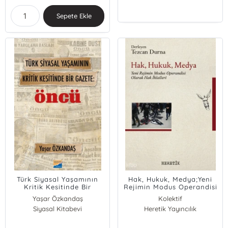
Sepete Ekle
Türk Siyasal Yaşamının
Hak, Hukuk, Medya;Yeni
Kritik Kesitinde Bir
Rejimin Modus Operandisi
Gazete: Öncü
Olarak Hak İhlalleri
Yaşar Özkandaş
Kolektif
Siyasal Kitabevi
Heretik Yayıncılık