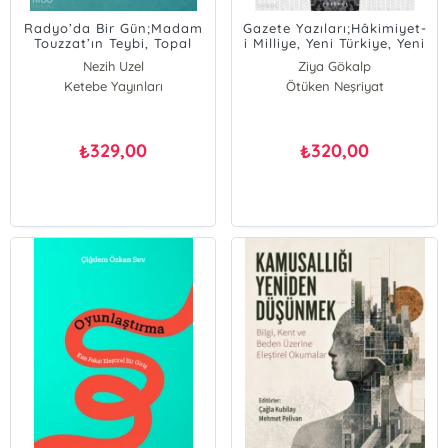
Radyo’da Bir Gün;Madam
Gazete Yazıları;Hâkimiyet-
Touzzat’ın Teybi, Topal
i Milliye, Yeni Türkiye, Yeni
Güvercinler ve Bomba
Gün
Nezih Uzel
Ziya Gökalp
Sanılan Kudümler
Ketebe Yayınları
Ötüken Neşriyat
329,00
320,00
₺
₺