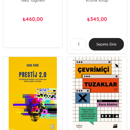
Nika Yayınevi
Kronik Kitap
460,00
345,00
₺
₺
Sepete Ekle