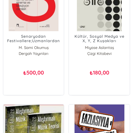
Senaryodan
Kültür, Sosyal Medya ve
Festivallere;Uzmanlardan
X, Y, Z Kuşakları
Sinema ve Televizyon
M. Sami Okumuş
Miyase Aslantaş
Dersleri
Dergah Yayınları
Çizgi Kitabevi
500,00
180,00
₺
₺