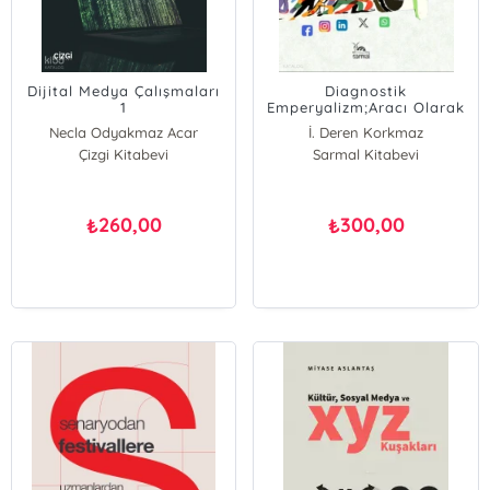
Dijital Medya Çalışmaları
Diagnostik
1
Emperyalizm;Aracı Olarak
Sosyal Medya - ""Aşı
Necla Odyakmaz Acar
İ. Deren Korkmaz
Karşıtlığı"
Şebnem Çağlar
Çizgi Kitabevi
Sarmal Kitabevi
260,00
300,00
₺
₺