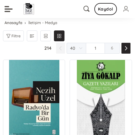
Kaydol
Anasayfa
İletişim - Medya
Filtre
214
6