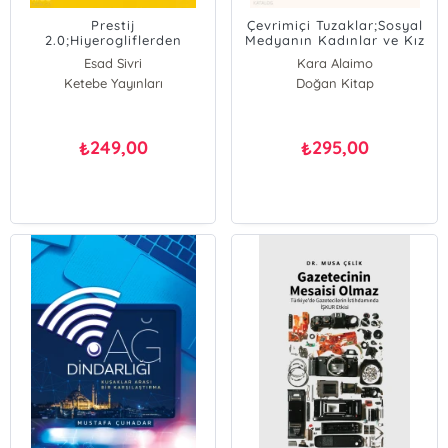
Prestij
Çevrimiçi Tuzaklar;Sosyal
2.0;Hiyerogliflerden
Medyanın Kadınlar ve Kız
Captionlara Dijitalleşen
Çocukları Üzerindeki
Esad Sivri
Kara Alaimo
İletişim
Etkisi ve Buna Karşı
Ketebe Yayınları
Doğan Kitap
Koymanın Yolları
249,00
295,00
₺
₺