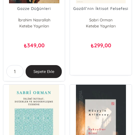
Gazze Düğünleri
Gazâlî’nin İktisat Felsefesi
İbrahim Nasrallah
Sabri Orman
Ketebe Yayınları
Cengiz Tomar
Ketebe Yayınları
349,00
299,00
₺
₺
Sepete Ekle