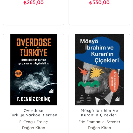
265,00
530,00
₺
₺
Overdose
Mösyö İbrahim Ve
Türkiye;Narkoelitlerden
Kuran’ın Çiçekleri
Mafyaya Uyuşturucunun
F. Cengiz Erdinç
Eric-Emmanuel Schmitt
Yüzyıllık İstilası
Doğan Kitap
Doğan Kitap