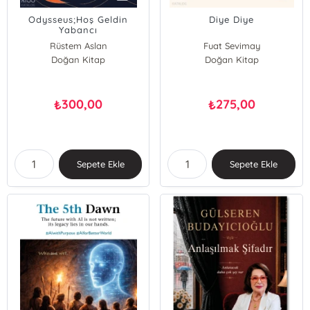
Odysseus;Hoş Geldin
Diye Diye
Yabancı
Rüstem Aslan
Fuat Sevimay
Doğan Kitap
Doğan Kitap
300,00
275,00
₺
₺
Sepete Ekle
Sepete Ekle