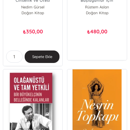
Cinsellik ve Ötesi
Başlayanlar İçin
Nedim Gürsel
Rüstem Aslan
Doğan Kitap
Doğan Kitap
350,00
480,00
₺
₺
Sepete Ekle