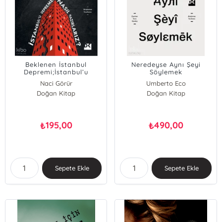
Beklenen İstanbul
Neredeyse Aynı Şeyi
Depremi;İstanbul’u
Söylemek
Depreme Nasıl Hazırlarız?
Naci Görür
Umberto Eco
Doğan Kitap
Doğan Kitap
195,00
490,00
₺
₺
Sepete Ekle
Sepete Ekle