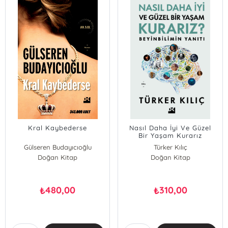
Kral Kaybederse
Nasıl Daha İyi Ve Güzel
Bir Yaşam Kurarız
?;Beyinbilimin Yanıtı
Gülseren Budayıcıoğlu
Türker Kılıç
Doğan Kitap
Doğan Kitap
480,00
310,00
₺
₺