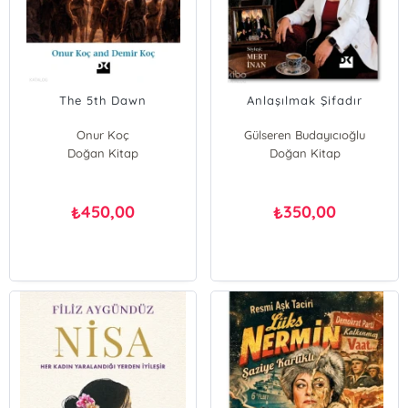
The 5th Dawn
Anlaşılmak Şifadır
Onur Koç
Gülseren Budayıcıoğlu
Doğan Kitap
Demir Koç
Doğan Kitap
450,00
350,00
₺
₺