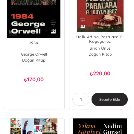
Halk Adına Paralara El
Koyuyoruz
1984
Sinan Onuş
George Orwell
Doğan Kitap
Doğan Kitap
220,00
₺
170,00
₺
Sepete Ekle