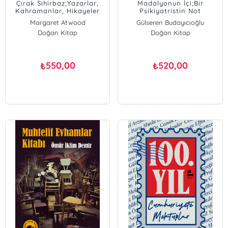
Çırak Sihirbaz;Yazarlar,
Madalyonun İçi;Bir
Kahramanlar, Hikayeler
Psikiyatristin Not
ve Hayat
Defterinden
Margaret Atwood
Gülseren Budayıcıoğlu
Doğan Kitap
Doğan Kitap
550,00
520,00
₺
₺