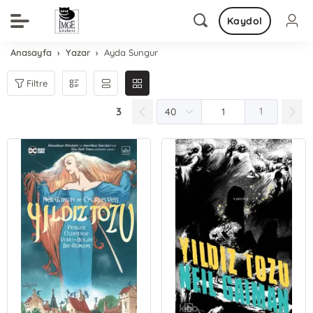
Kaydol
Anasayfa
Yazar
Ayda Sungur
Filtre
3
1