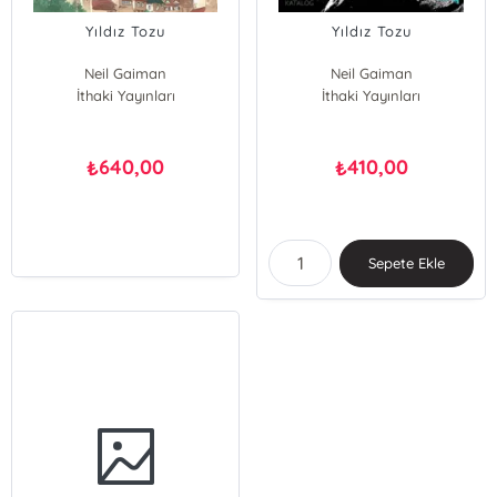
Yıldız Tozu
Yıldız Tozu
Neil Gaiman
Neil Gaiman
İthaki Yayınları
Charles Vess
İthaki Yayınları
640,00
410,00
₺
₺
Sepete Ekle