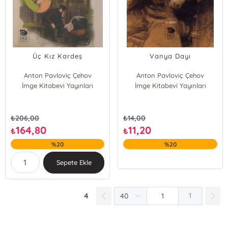
Üç Kız Kardeş
Vanya Dayı
Anton Pavloviç Çehov
Anton Pavloviç Çehov
İmge Kitabevi Yayınları
İmge Kitabevi Yayınları
₺
206,00
₺
14,00
164,80
11,20
₺
₺
%20
%20
Sepete Ekle
4
1