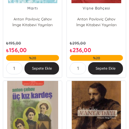
Martı
Vişne Bahçesi
Anton Pavloviç Çehov
Anton Pavloviç Çehov
İmge Kitabevi Yayınları
İmge Kitabevi Yayınları
₺
195,00
₺
295,00
156,00
236,00
₺
₺
%20
%20
Sepete Ekle
Sepete Ekle