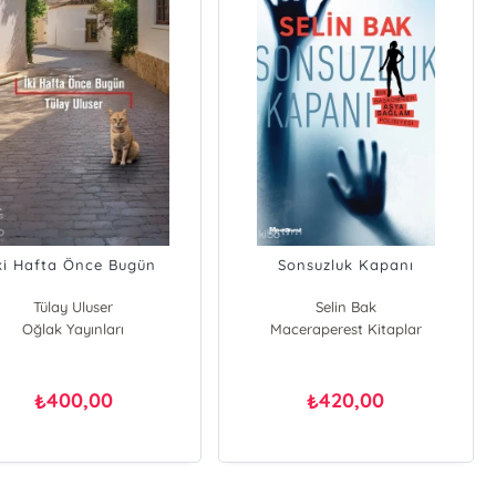
ki Hafta Önce Bugün
Sonsuzluk Kapanı
Tülay Uluser
Selin Bak
Oğlak Yayınları
Maceraperest Kitaplar
400,00
420,00
₺
₺