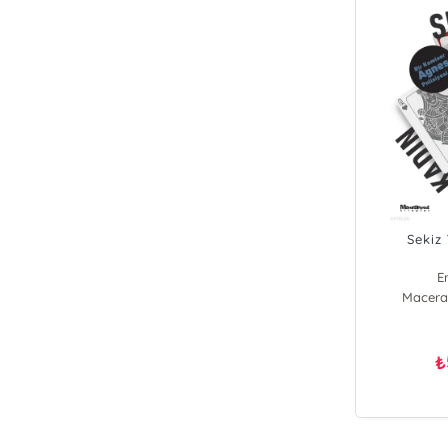
Sekiz
E
Macerap
₺