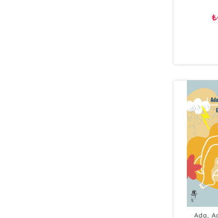
₺
Ada, A