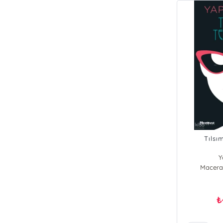
Tılsı
Y
Macerap
₺