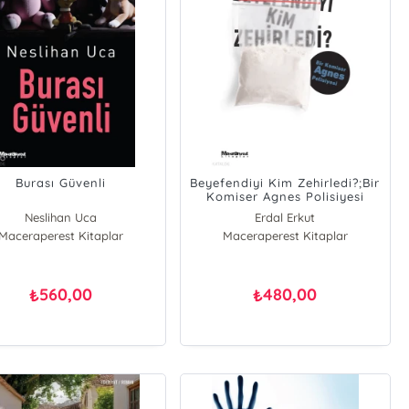
Burası Güvenli
Beyefendiyi Kim Zehirledi?;Bir
Komiser Agnes Polisiyesi
Neslihan Uca
Erdal Erkut
Maceraperest Kitaplar
Maceraperest Kitaplar
560,00
480,00
₺
₺