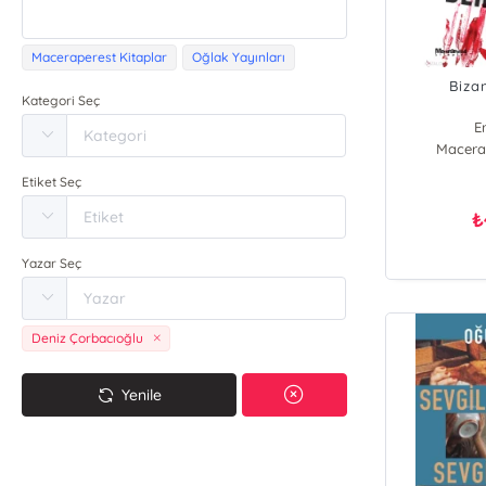
Maceraperest Kitaplar
Oğlak Yayınları
Bizan
Kategori Seç
E
Macerap
Etiket Seç
₺
Yazar Seç
Deniz Çorbacıoğlu
Yenile