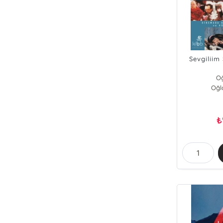
Sevgiliim
O
Oğl
₺