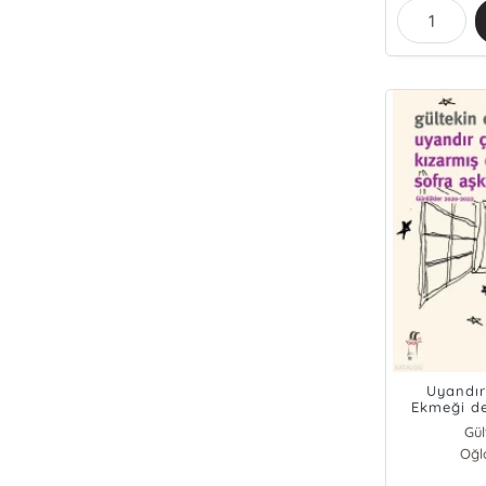
Uyandır
Ekmeği de
Gül
Oğl