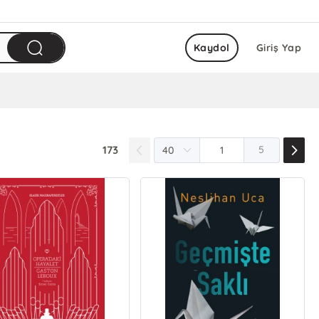
Kaydol
Giriş Yap
173
5