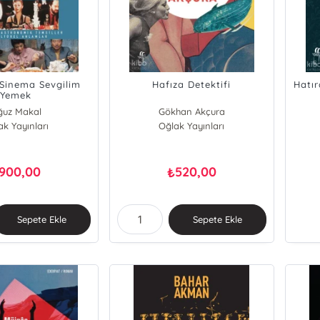
 Sinema Sevgilim
Hafıza Detektifi
Hatır
Yemek
ğuz Makal
Gökhan Akçura
ak Yayınları
Oğlak Yayınları
900,00
520,00
₺
Sepete Ekle
Sepete Ekle