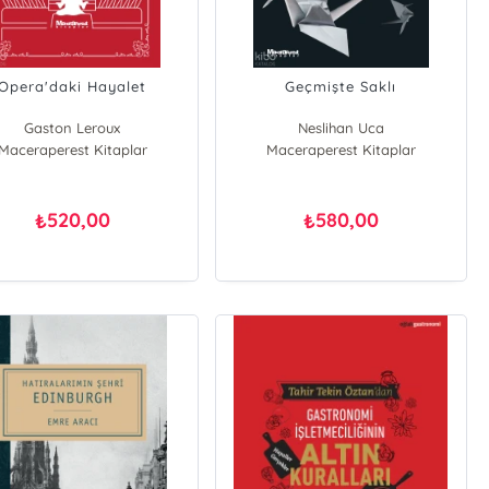
Opera'daki Hayalet
Geçmişte Saklı
Gaston Leroux
Neslihan Uca
Maceraperest Kitaplar
Maceraperest Kitaplar
520,00
580,00
₺
₺