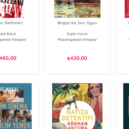
s Dehlizleri
Boğaz’da Son Oyun
rdal Erkut
Suphi Varım
erest Kitaplar
Maceraperest Kitaplar
480,00
420,00
₺