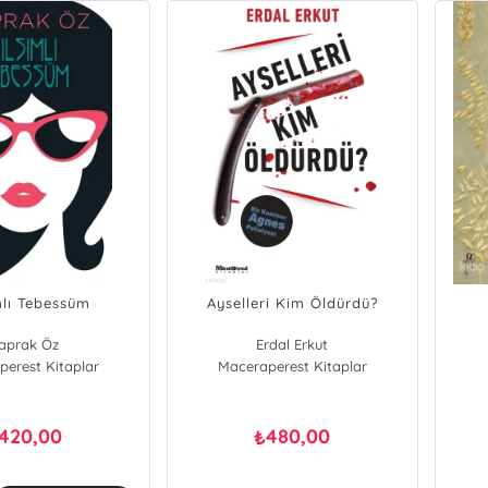
mlı Tebessüm
Ayselleri Kim Öldürdü?
aprak Öz
Erdal Erkut
erest Kitaplar
Maceraperest Kitaplar
420,00
480,00
₺