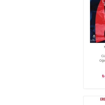
Cü
Oğl
₺