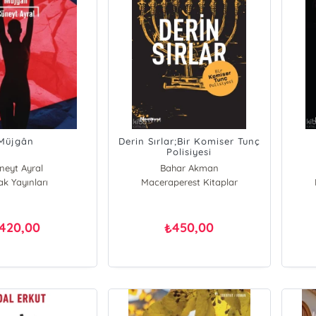
Müjgân
Derin Sırlar;Bir Komiser Tunç
Polisiyesi
neyt Ayral
Bahar Akman
ak Yayınları
Maceraperest Kitaplar
420,00
450,00
₺