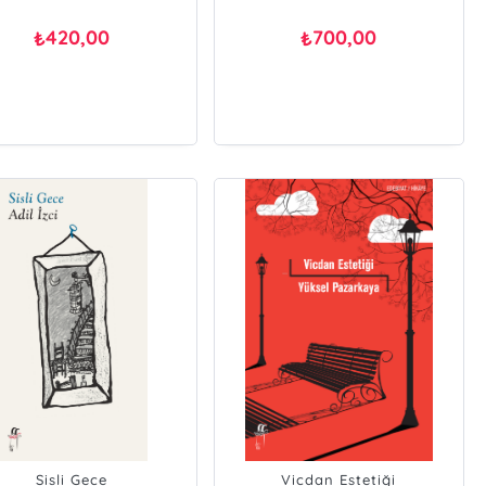
420,00
700,00
₺
₺
Sisli Gece
Vicdan Estetiği