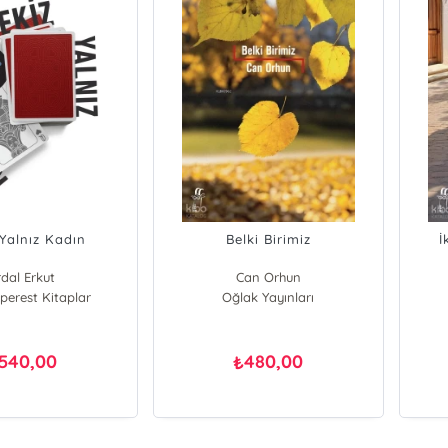
 Yalnız Kadın
Belki Birimiz
İ
rdal Erkut
Can Orhun
erest Kitaplar
Oğlak Yayınları
540,00
480,00
₺