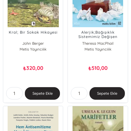
Kral; Bir Sokak Hikayesi
Alerjik;Bağışıklık
Sistemimiz Değişen
Dünyaya Nasıl Tepki
John Berger
Theresa MacPhail
Veriyor?
Metis Yayıncılık
Metis Yayıncılık
320,00
510,00
₺
₺
Sepete Ekle
Sepete Ekle