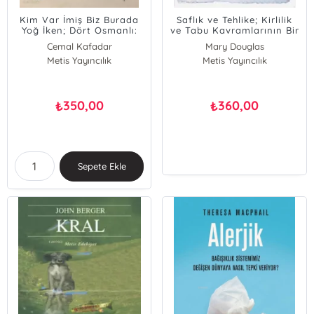
Kim Var İmiş Biz Burada
Saflık ve Tehlike; Kirlilik
Yoğ İken; Dört Osmanlı:
ve Tabu Kavramlarının Bir
Yeniçeri, Tüccar, Derviş ve
Çözümlemesi
Cemal Kafadar
Mary Douglas
Hatun
Metis Yayıncılık
Metis Yayıncılık
350,00
360,00
₺
₺
Sepete Ekle