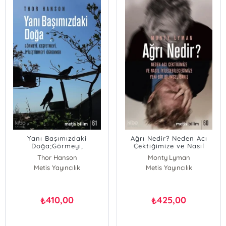
Yanı Başımızdaki
Ağrı Nedir? Neden Acı
Doğa;Görmeyi,
Çektiğimize ve Nasıl
Keşfetmeyi, İyileştirmeyi
İyileşebileceğimize Yeni
Thor Hanson
Monty Lyman
Öğrenmek
Bir Bilimsel Bakış
Metis Yayıncılık
Metis Yayıncılık
410,00
425,00
₺
₺