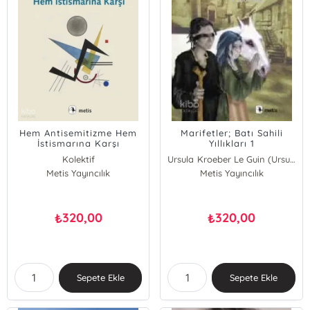
Hem Antisemitizme Hem
Marifetler; Batı Sahili
İstismarına Karşı
Yıllıkları 1
Kolektif
Ursula Kroeber Le Guin (Ursula K. LeGuin)
Metis Yayıncılık
Metis Yayıncılık
320,00
320,00
₺
₺
Sepete Ekle
Sepete Ekle