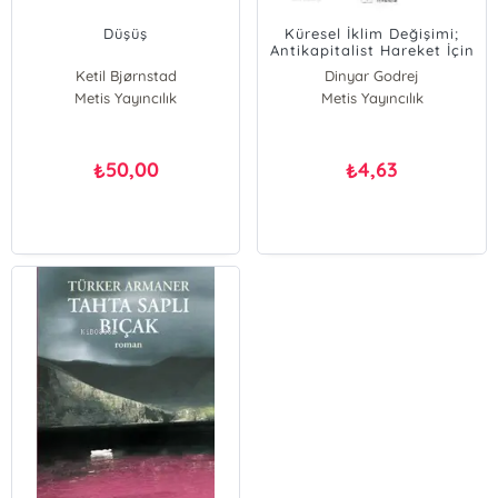
Düşüş
Küresel İklim Değişimi;
Antikapitalist Hareket İçin
Kılavuzlar- 4
Ketil Bjørnstad
Dinyar Godrej
Metis Yayıncılık
Metis Yayıncılık
50,00
4,63
₺
₺