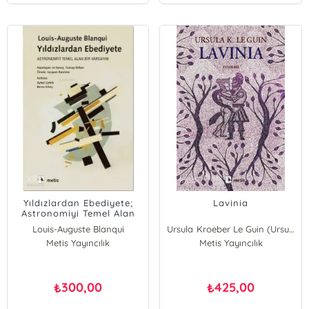
Yıldızlardan Ebediyete;
Lavinia
Astronomiyi Temel Alan
Bir Varsayım
Louis-Auguste Blanqui
Ursula Kroeber Le Guin (Ursula K. LeGuin)
Metis Yayıncılık
Metis Yayıncılık
300,00
425,00
₺
₺