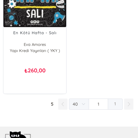
En Kötü Hafta - Salı
Eva Amores
Yapı Kredi Yayınları ( YKY )
Matt Cosgrove
260,00
₺
5
1