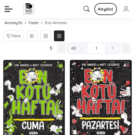
Kaydol
Anasayfa
Yazar
Eva Amores
Filtre
5
1