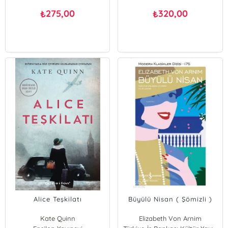
275,00
320,00
₺
₺
Alice Teşkilatı
Büyülü Nisan ( Şömizli )
Kate Quinn
Elizabeth Von Arnim