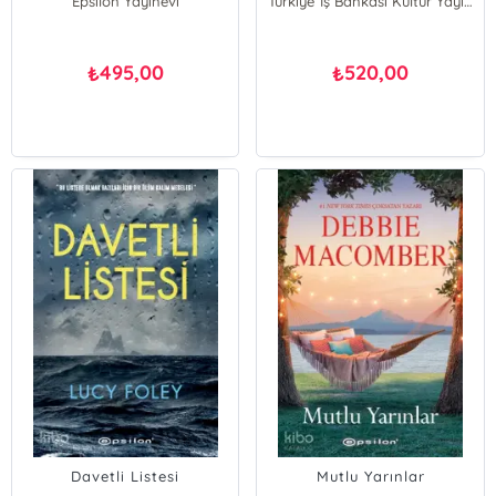
Epsilon Yayınevi
Türkiye İş Bankası Kültür Yayınları
495,00
520,00
₺
₺
Davetli Listesi
Mutlu Yarınlar