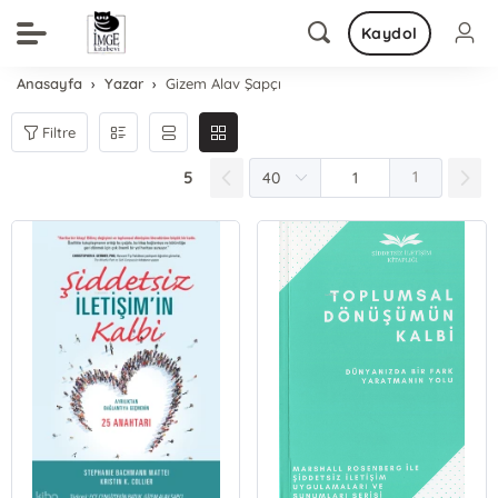
Kaydol
Anasayfa
Yazar
Gizem Alav Şapçı
Filtre
5
1