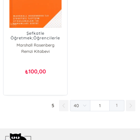
Şefkatle
Öğretmek;Öğrencilerle
Öğretmenlerin Karşılıklı
Marshall Rosenberg
Anlayış İçinde Başarıya
Remzi Kitabevi
Ulaşmalarının Yolu...
100,00
₺
5
1