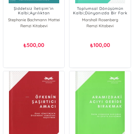
Şiddetsiz İletişim’in
Toplumsal Dönüşümün
Kalbi;Ayrılıktan
Kalbi;Dünyanızda Bir Fark
Bağlantıya Geçmenin 25
Yaratmanın Yolu...
Stephanie Bachmann Mattei
Marshall Rosenberg
Anahtarı
Remzi Kitabevi
Kristin Collier
Remzi Kitabevi
500,00
100,00
₺
₺