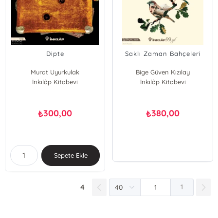
Dipte
Saklı Zaman Bahçeleri
Murat Uyurkulak
Bige Güven Kızılay
İnkılâp Kitabevi
İnkılâp Kitabevi
300,00
380,00
₺
₺
Sepete Ekle
4
1