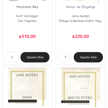
Mezbaha Beş
Gurur ve Önyargı
Kurt Vonnegut
Jane Austen
Can Yayınları
Türkiye İş Bankası Kültür Yayınları
370,00
220,00
₺
₺
Sepete Ekle
Sepete Ekle