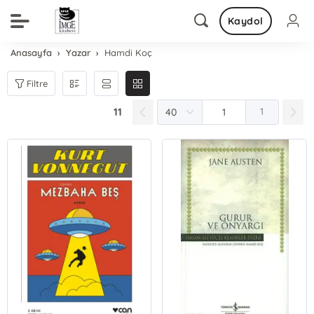
Kaydol
Anasayfa
Yazar
Hamdi Koç
Filtre
11
1