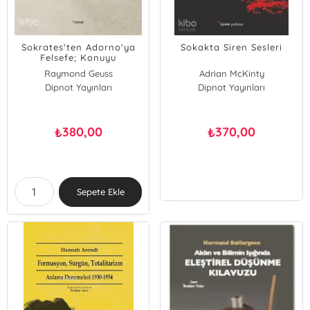
Sokrates'ten Adorno'ya
Sokakta Siren Sesleri
Felsefe; Konuyu
Değiştirmek
Raymond Geuss
Adrian McKinty
Dipnot Yayınları
Dipnot Yayınları
380,00
370,00
₺
₺
Sepete Ekle