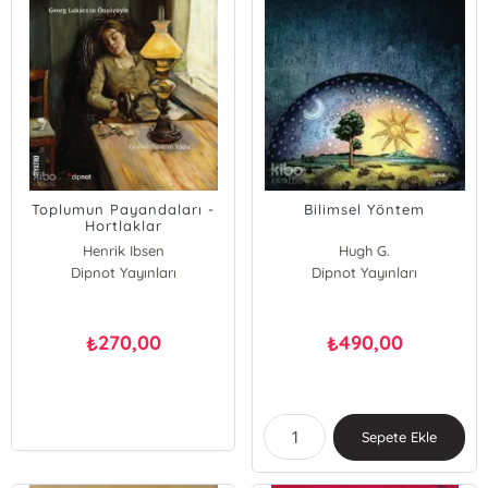
Toplumun Payandaları -
Bilimsel Yöntem
Hortlaklar
Henrik Ibsen
Hugh G.
Dipnot Yayınları
Dipnot Yayınları
270,00
490,00
₺
₺
Sepete Ekle