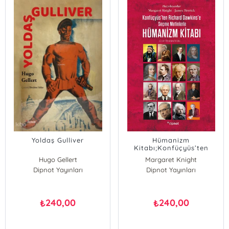
Yoldaş Gulliver
Hümanizm
Kitabı;Konfüçyüs’ten
Richard Dawkins’e Seçme
Hugo Gellert
Margaret Knight
Metinlerle
Dipnot Yayınları
Dipnot Yayınları
James Herrick
240,00
240,00
₺
₺