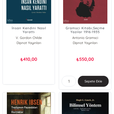
İnsan Kendini Nasıl
Gramsci Kitabı;Seçme
Yarattı
Yazılar 1916-1935
V. Gordon Childe
Antonio Gramsci
Dipnot Yayınları
Dipnot Yayınları
410,00
550,00
₺
₺
Sepete Ekle