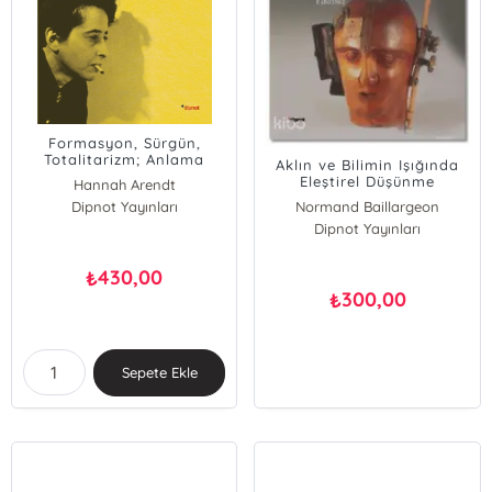
Formasyon, Sürgün,
Totalitarizm; Anlama
Aklın ve Bilimin Işığında
Denemeleri 1930-1954
Eleştirel Düşünme
Hannah Arendt
Kılavuzu
Dipnot Yayınları
Normand Baillargeon
Dipnot Yayınları
430,00
₺
300,00
₺
Sepete Ekle