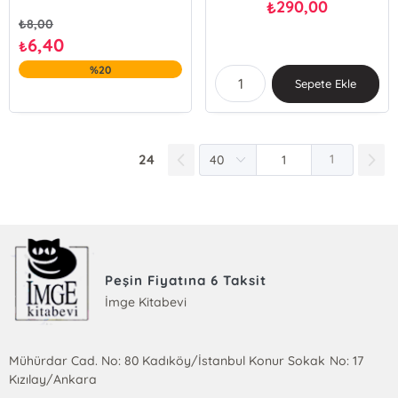
290,00
₺
₺
8,00
6,40
₺
%20
Sepete Ekle
24
1
Peşin Fiyatına 6 Taksit
İmge Kitabevi
Mühürdar Cad. No: 80 Kadıköy/İstanbul Konur Sokak No: 17
Kızılay/Ankara