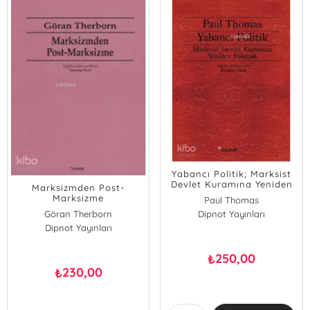
Yabancı Politik; Marksist
Devlet Kuramına Yeniden
Marksizmden Post-
Bakmak
Marksizme
Paul Thomas
Göran Therborn
Dipnot Yayınları
Dipnot Yayınları
250,00
₺
230,00
₺