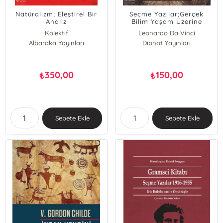
Natüralizm; Eleştirel Bir
Seçme Yazılar;Gerçek
Analiz
Bilim Yaşam Üzerine
Düşünceler Hikayeler ve
Kolektif
Leonardo Da Vinci
Alegoriler
Albaraka Yayınları
Dipnot Yayınları
350,00
150,00
₺
₺
Sepete Ekle
Sepete Ekle