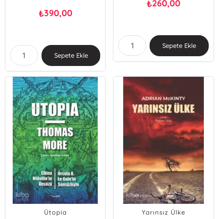
260,00
₺
390,00
₺
Sepete Ekle
Sepete Ekle
Ütopia
Yarınsız Ülke