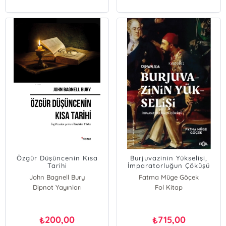
Özgür Düşüncenin Kısa
Burjuvazinin Yükselişi,
Tarihi
İmparatorluğun Çöküşü
;Osmanlı Batılılaşması ve
John Bagnell Bury
Fatma Müge Göçek
Toplumsal Değişim
Dipnot Yayınları
Fol Kitap
200,00
715,00
₺
₺