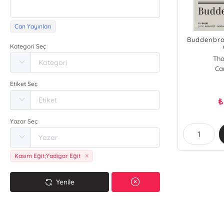
Can Yayınları
Buddenbroo
Kategori Seç
Th
Ca
Etiket Seç
₺
Yazar Seç
Kasım Eğit;Yadigar Eğit
Yenile