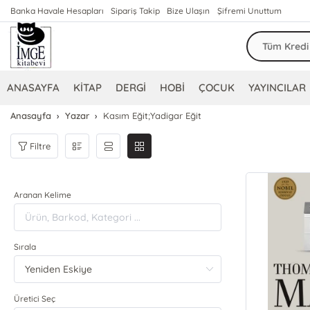
Banka Havale Hesapları
Sipariş Takip
Bize Ulaşın
Şifremi Unuttum
ANASAYFA
KİTAP
DERGİ
HOBİ
ÇOCUK
YAYINCILAR
Anasayfa
Yazar
Kasım Eğit;Yadigar Eğit
Filtre
Aranan Kelime
Sırala
Üretici Seç