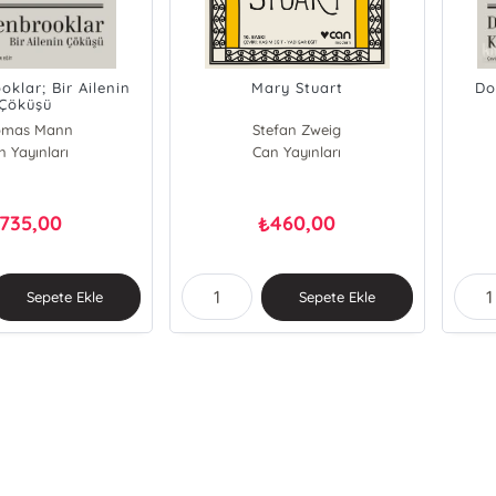
klar; Bir Ailenin
Mary Stuart
Do
Çöküşü
omas Mann
Stefan Zweig
n Yayınları
Can Yayınları
735,00
460,00
₺
Sepete Ekle
Sepete Ekle