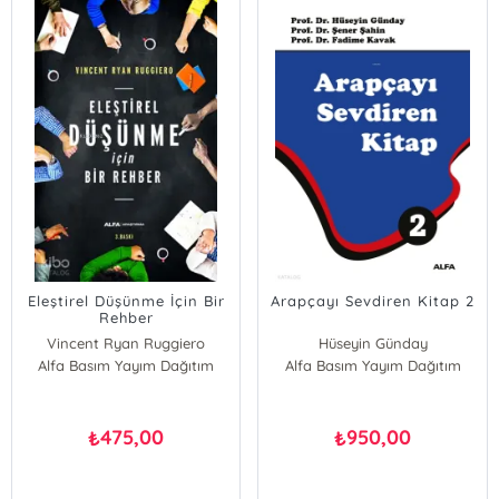
Eleştirel Düşünme İçin Bir
Arapçayı Sevdiren Kitap 2
Rehber
Vincent Ryan Ruggiero
Hüseyin Günday
Alfa Basım Yayım Dağıtım
Alfa Basım Yayım Dağıtım
Şener Şahin
Fadime Kavak
475,00
950,00
₺
₺