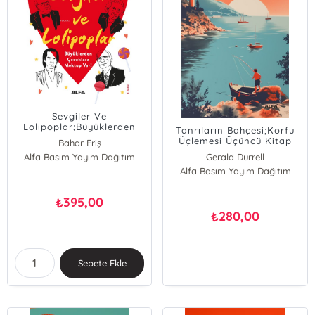
Sevgiler Ve
Lolipoplar;Büyüklerden
Tanrıların Bahçesi;Korfu
Çocuklara Mektup Var!
Üçlemesi Üçüncü Kitap
Bahar Eriş
Alfa Basım Yayım Dağıtım
Gerald Durrell
Alfa Basım Yayım Dağıtım
395,00
₺
280,00
₺
Sepete Ekle