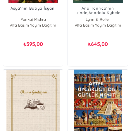
Asya'nın Batıya İsyanı
Ana Tanrıça'nın
İzinde;Anadolu Kybele
Kültü
Pankaj Mishra
Lynn E. Roller
Alfa Basım Yayım Dağıtım
Alfa Basım Yayım Dağıtım
595,00
645,00
₺
₺