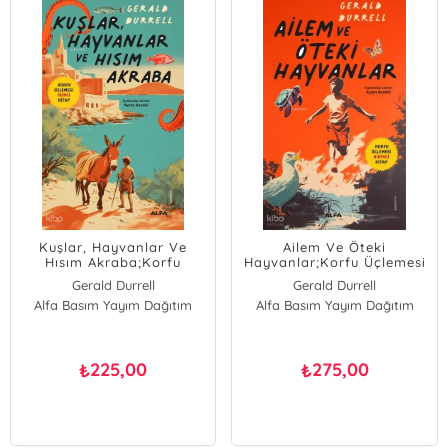
Kuşlar, Hayvanlar Ve
Ailem Ve Öteki
Hısım Akraba;Korfu
Hayvanlar;Korfu Üçlemesi
Üçlemesi İkinci Kitap
Birinci Kitap
Gerald Durrell
Gerald Durrell
Alfa Basım Yayım Dağıtım
Alfa Basım Yayım Dağıtım
225,00
275,00
₺
₺