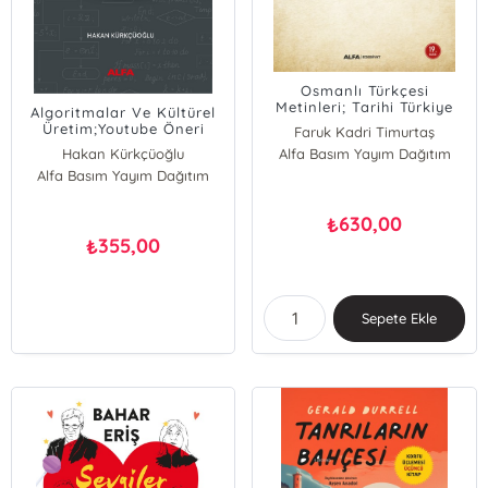
Osmanlı Türkçesi
Metinleri; Tarihi Türkiye
Algoritmalar Ve Kültürel
Türkçesi Araştırmaları 2
Üretim;Youtube Öneri
Faruk Kadri Timurtaş
Sistemi Örneği
Hakan Kürkçüoğlu
Alfa Basım Yayım Dağıtım
Alfa Basım Yayım Dağıtım
630,00
₺
355,00
₺
Sepete Ekle