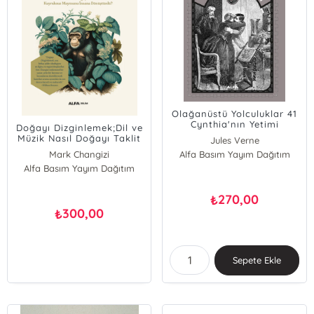
Olağanüstü Yolculuklar 41
Cynthia'nın Yetimi
Doğayı Dizginlemek;Dil ve
Müzik Nasıl Doğayı Taklit
Jules Verne
Ederek Kuyruksuz
Mark Changizi
Alfa Basım Yayım Dağıtım
Maymunu İnsana
Alfa Basım Yayım Dağıtım
Dönüştürdü?
270,00
₺
300,00
₺
Sepete Ekle