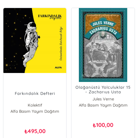
Olağanüstü Yolculuklar 15
- Zacharıus Usta
Farkındalık Defteri
Jules Verne
Kolektif
Alfa Basım Yayım Dağıtım
Alfa Basım Yayım Dağıtım
100,00
₺
495,00
₺