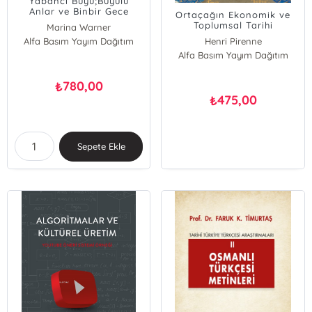
Yabancı Büyü;Büyülü
Anlar ve Binbir Gece
Ortaçağın Ekonomik ve
Masalları
Toplumsal Tarihi
Marina Warner
Alfa Basım Yayım Dağıtım
Henri Pirenne
Alfa Basım Yayım Dağıtım
780,00
₺
475,00
₺
Sepete Ekle