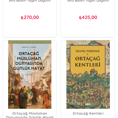
Alfa Basım Yayım Dağıtım
Alfa Basım Yayım Dağıtım
270,00
425,00
₺
₺
Ortaçağ Müslüman
Ortaçağ Kentleri
Dünyasında Günlük Hayat