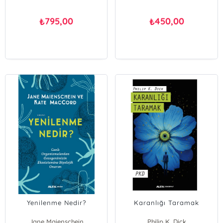
795,00
450,00
₺
₺
Yenilenme Nedir?
Karanlığı Taramak
Jane Maienschein
Philip K. Dick