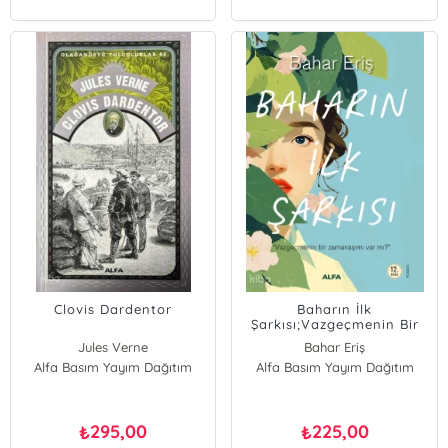
Clovis Dardentor
Baharın İlk
Şarkısı;Vazgeçmenin Bir
Zamanaşımı Var Mı ?
Jules Verne
Bahar Eriş
Alfa Basım Yayım Dağıtım
Alfa Basım Yayım Dağıtım
295,00
225,00
₺
₺