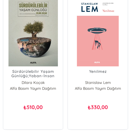
Sürdürülebilir Yaşam
Yenilmez
Günlüğü;Yaban-İnsan
Arabulucusu
Dilara Koçak
Stanislaw Lem
Alfa Basım Yayım Dağıtım
Alfa Basım Yayım Dağıtım
510,00
330,00
₺
₺