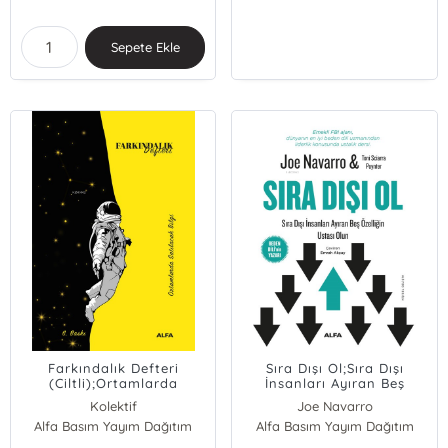
Sepete Ekle
Farkındalık Defteri
Sıra Dışı Ol;Sıra Dışı
(Ciltli);Ortamlarda
İnsanları Ayıran Beş
Satılacak Bilgi
Özelliğin Ustası Olun
Kolektif
Joe Navarro
Alfa Basım Yayım Dağıtım
Alfa Basım Yayım Dağıtım
Toni Sciarra Poynter