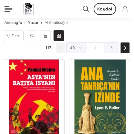
Kaydol
Anasayfa
Yazar
M.Küpüşoğlu
Filtre
113
3