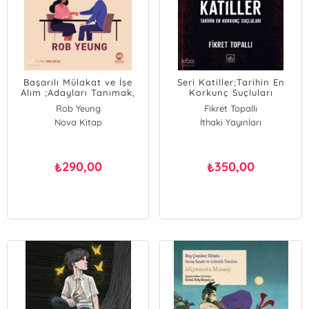
Başarılı Mülakat ve İşe
Seri Katiller;Tarihin En
Alım ;Adayları Tanımak,
Korkunç Suçluları
Potansiyeli Keşfetmek ve
Rob Yeung
Fikret Topallı
Doğru Kararı Vermek İçin
Nova Kitap
İthaki Yayınları
Stratejiler
290,00
350,00
₺
₺