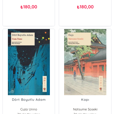
180,00
180,00
₺
₺
Dört Boyutlu Adam
Kapı
Cuza Unno
Natsume Soseki