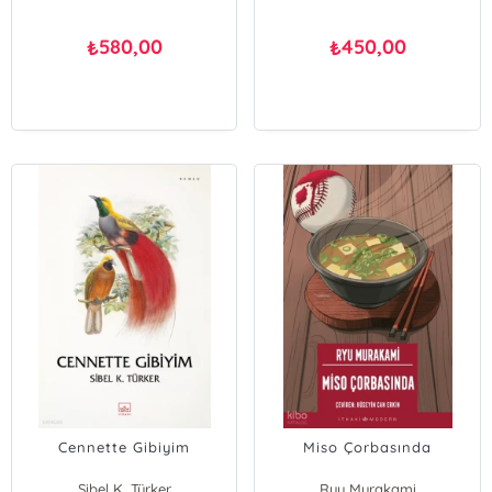
580,00
450,00
₺
₺
Cennette Gibiyim
Miso Çorbasında
Sibel K. Türker
Ryu Murakami