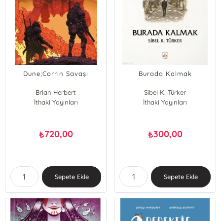
Dune;Corrin Savaşı
Burada Kalmak
Brian Herbert
Sibel K. Türker
Kevin J. Anderson
İthaki Yayınları
İthaki Yayınları
720,00
300,00
₺
₺
Sepete Ekle
Sepete Ekle