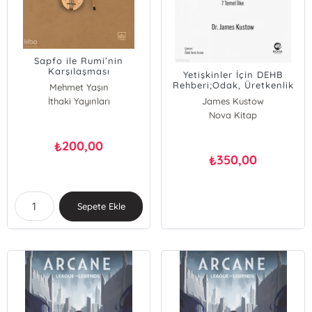
Sapfo ile Rumi’nin
Karşılaşması
Yetişkinler İçin DEHB
Rehberi;Odak, Üretkenlik
Mehmet Yaşın
ve Denge İçin 7 Temel İlke
İthaki Yayınları
James Kustow
Nova Kitap
200,00
₺
350,00
₺
Sepete Ekle