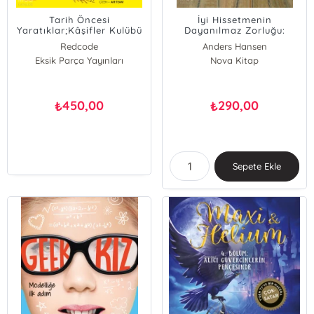
Tarih Öncesi
İyi Hissetmenin
Yaratıklar;Kâşifler Kulübü
Dayanılmaz Zorluğu:
Dinozor Krallığı
Neden Zihnimiz Her Şey
Redcode
Anders Hansen
Yolundayken Bile Susmaz?
Eksik Parça Yayınları
Albbie
Nova Kitap
450,00
290,00
₺
₺
Sepete Ekle