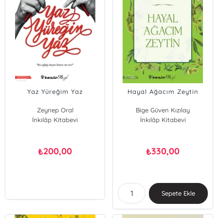
Yaz Yüreğim Yaz
Hayal Ağacım Zeytin
Zeynep Oral
Bige Güven Kızılay
İnkılâp Kitabevi
İnkılâp Kitabevi
200,00
330,00
₺
₺
Sepete Ekle