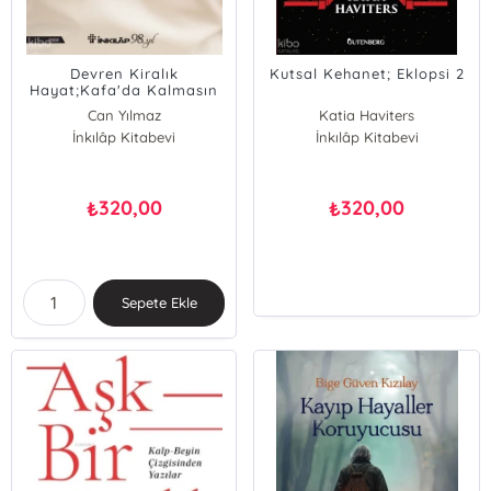
Devren Kiralık
Kutsal Kehanet; Eklopsi 2
Hayat;Kafa'da Kalmasın
Can Yılmaz
Katia Haviters
İnkılâp Kitabevi
İnkılâp Kitabevi
320,00
320,00
₺
₺
Sepete Ekle