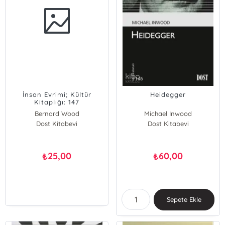
İnsan Evrimi; Kültür
Heidegger
Kitaplığı: 147
Bernard Wood
Michael Inwood
Dost Kitabevi
Dost Kitabevi
25,00
60,00
₺
₺
Sepete Ekle