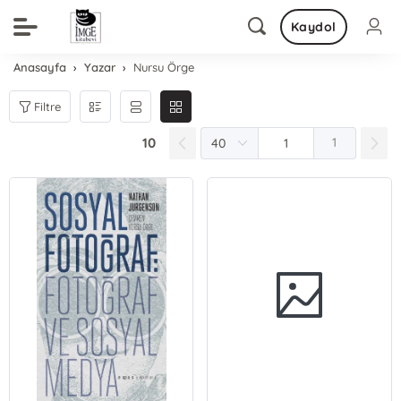
Kaydol
Anasayfa
Yazar
Nursu Örge
Filtre
10
1