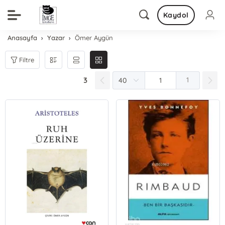
Kaydol
Anasayfa
Yazar
Ömer Aygün
Filtre
3
1