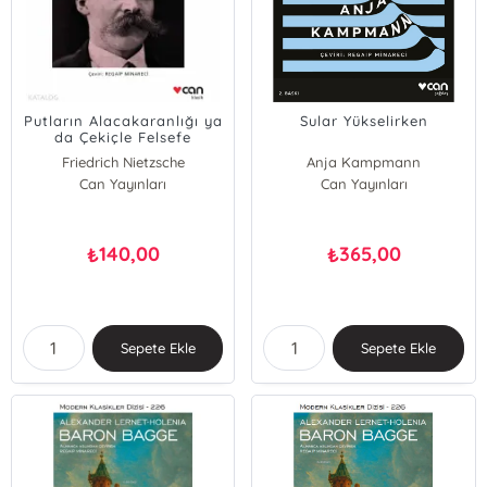
Putların Alacakaranlığı ya
Sular Yükselirken
da Çekiçle Felsefe
Yapmanın Yolları
Friedrich Nietzsche
Anja Kampmann
Can Yayınları
Can Yayınları
140,00
365,00
₺
₺
Sepete Ekle
Sepete Ekle