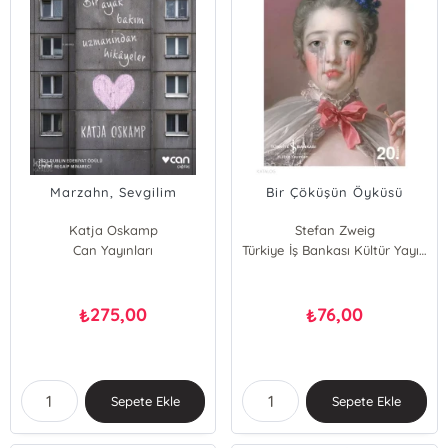
Marzahn, Sevgilim
Bir Çöküşün Öyküsü
Katja Oskamp
Stefan Zweig
Can Yayınları
Türkiye İş Bankası Kültür Yayınları
275,00
76,00
₺
₺
Sepete Ekle
Sepete Ekle