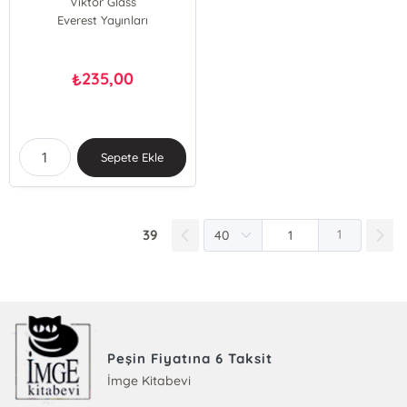
Viktor Glass
Everest Yayınları
235,00
₺
Sepete Ekle
39
1
Peşin Fiyatına 6 Taksit
İmge Kitabevi