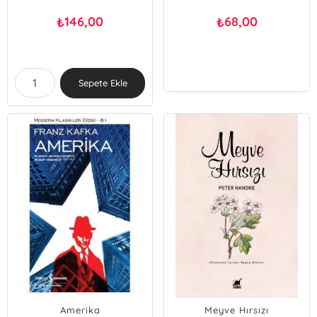
146,00
68,00
₺
₺
Sepete Ekle
Amerika
Meyve Hırsızı