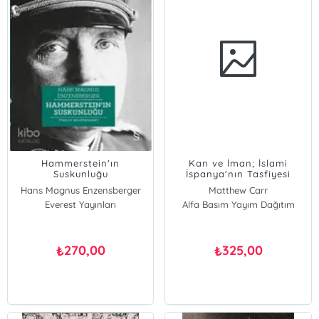
Hammerstein'ın
Kan ve İman; İslami
Suskunluğu
İspanya'nın Tasfiyesi
1492-1614
Hans Magnus Enzensberger
Matthew Carr
Everest Yayınları
Alfa Basım Yayım Dağıtım
270,00
325,00
₺
₺