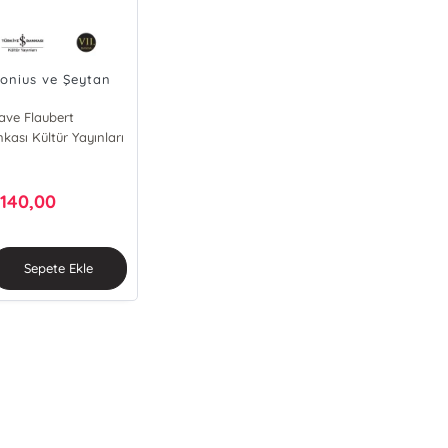
onius ve Şeytan
ave Flaubert
nkası Kültür Yayınları
140,00
Sepete Ekle