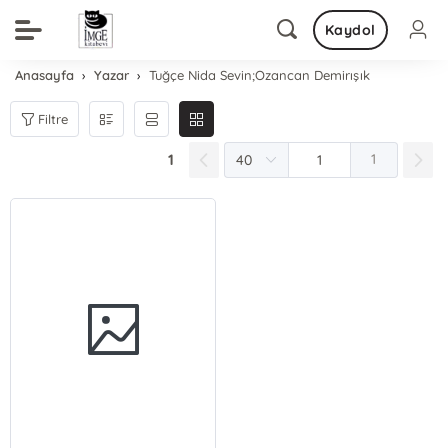
Kaydol
Anasayfa
Yazar
Tuğçe Nida Sevin;Ozancan Demirışık
Filtre
1
1