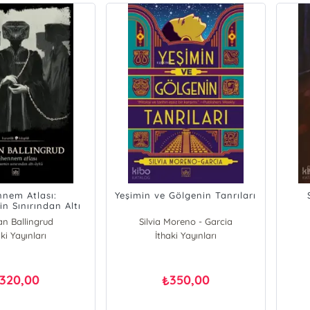
nem Atlası:
Yeşimin ve Gölgenin Tanrıları
n Sınırından Altı
Öykü
n Ballingrud
Silvia Moreno - Garcia
ki Yayınları
İthaki Yayınları
320,00
350,00
₺