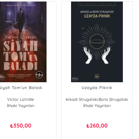
Siyah Tom'un Baladı
Uzayda Piknik
Victor LaValle
Arkadi Strugatski;Boris Ştrugatski
İthaki Yayınları
İthaki Yayınları
350,00
260,00
₺
₺