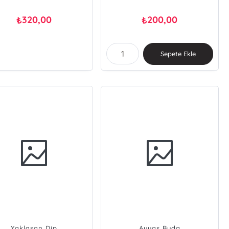
320,00
200,00
₺
₺
Sepete Ekle
Yaklaşan Dip
Ayyaş Buda