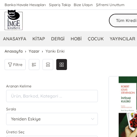
Banka Havale Hesapları
Sipariş Takip
Bize Ulaşın
Şifremi Unuttum
ANASAYFA
KİTAP
DERGİ
HOBİ
ÇOCUK
YAYINCILAR
Anasayfa
Yazar
Yankı Enki
Filtre
Aranan Kelime
Sırala
Üretici Seç