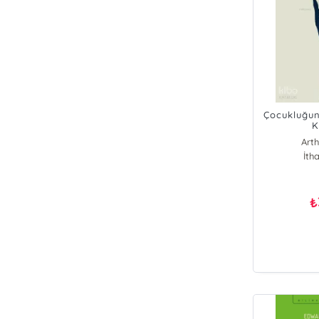
Çocukluğun
K
Arth
İtha
₺