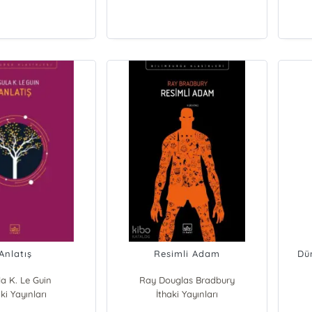
Anlatış
Resimli Adam
Dü
la K. Le Guin
Ray Douglas Bradbury
ki Yayınları
İthaki Yayınları