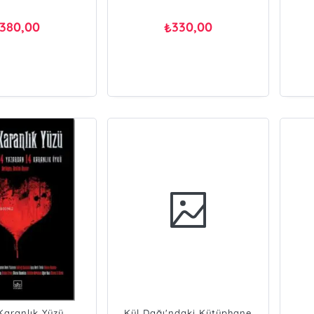
380,00
330,00
₺
Karanlık Yüzü
Kül Dağı'ndaki Kütüphane