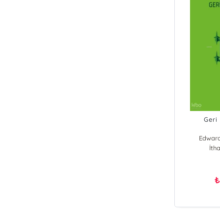
Geri
Edward
İtha