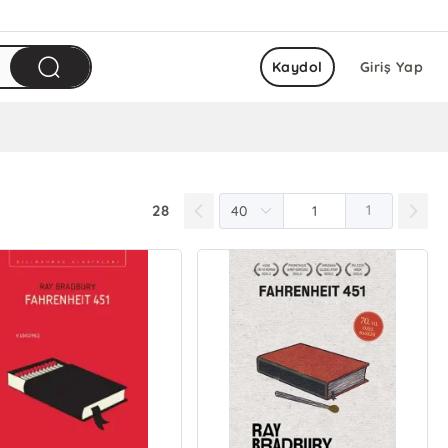
Kaydol
Giriş Yap
28
1