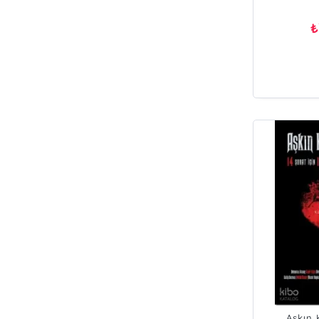
₺
Aşkın 