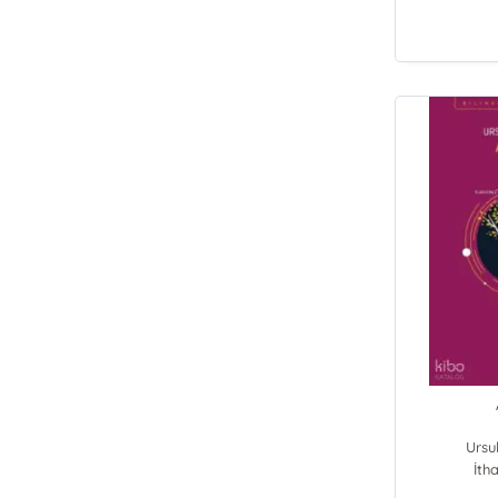
Ursu
İtha