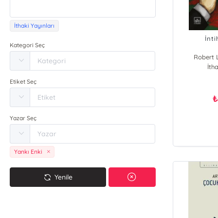
İthaki Yayınları
İnt
Kategori Seç
Robert 
İtha
Etiket Seç
Yazar Seç
Yankı Enki
Yenile