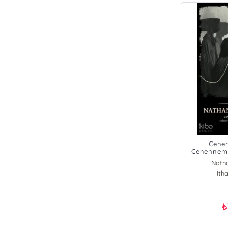
Cehen
Cehennemi
Natha
İtha
₺