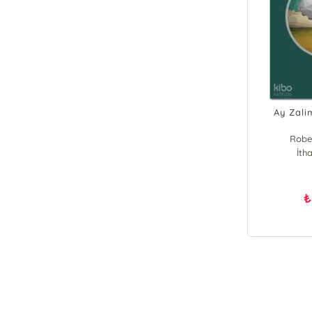
Ay Zalim
Rober
İtha
₺