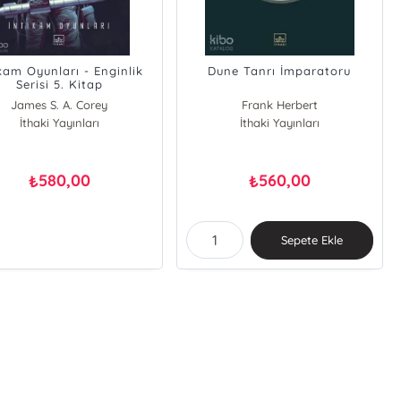
ikam Oyunları - Enginlik
Dune Tanrı İmparatoru
Serisi 5. Kitap
James S. A. Corey
Frank Herbert
İthaki Yayınları
İthaki Yayınları
580,00
560,00
₺
₺
Sepete Ekle