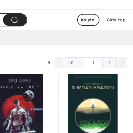
Kaydol
Giriş Yap
5
1