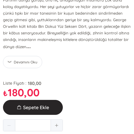
Partinin dünya görüşü, onu hiç anlayamayan insanlara çok daha
kolay dayatılıyordu. Her şeyi yutuyorlar ve hiçbir zarar görmüyorlardı
çünkü tıpkı bir mısır tanesinin bir kuşun bedeninden sindirilmeden
geçip gitmesi gibi, yuttuklarından geriye bir şey kalmıyordu. George
Orwellin kült kitabı Bin Dokuz Yüz Seksen Dört, yazarın geleceğe ilişkin
bir kâbus senaryosudur. Bireyselliğin yok edildiği, zihnin kontrol altına
alındığı, insanların makineleşmiş kitlelere dönüştürüldüğü totaliter bir
...
dünya düzen
Devamını Oku
180,00
Liste Fiyatı :
180,00
₺
Sepete Ekle