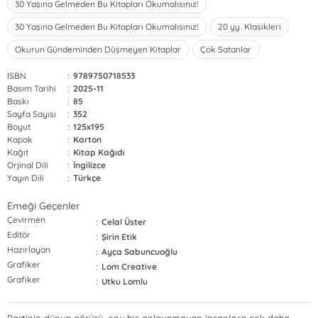
30 Yaşına Gelmeden Bu Kitapları Okumalısınız!
30 Yaşına Gelmeden Bu Kitapları Okumalısınız!
20 yy. Klasikleri
Okurun Gündeminden Düşmeyen Kitaplar
Çok Satanlar
ISBN
:
9789750718533
Basım Tarihi
:
2025-11
Baskı
:
85
Sayfa Sayısı
:
352
Boyut
:
125x195
Kapak
:
Karton
Kağıt
:
Kitap Kağıdı
Orjinal Dili
:
İngilizce
Yayın Dili
:
Türkçe
Emeği Geçenler
Çevirmen
:
Celal Üster
Editör
:
Şirin Etik
Hazırlayan
:
Ayça Sabuncuoğlu
Grafiker
:
Lom Creative
Grafiker
:
Utku Lomlu