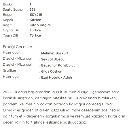
Baskı
:
1
Sayfa Sayısı
:
556
Boyut
:
137x215
Kapak
:
Karton
Kağıt
:
Kitap Kağıdı
Orjinal Dili
:
Türkçe
Yayın Dili
:
Türkçe
Emeği Geçenler
Hazırlayan
:
Mehmet Bozkurt
Dizgici / Mizanpaj
:
Şevval Ulusoy
Dizgici / Mizanpaj
:
Beyzanur Karabulut
Grafiker
:
Gilas Coşkun
Hazırlayan
:
Ezgi Hotalak Adalı
2022 yılı daha başlamadan, gürültüsü tüm dünyayı çepeçevre sardı.
İnsanlık sıkıştıran, kısıtlayan nitelikte bir yılı arkasında bırakırken,
pandemi kelimesinin çoktan ortadan kalktığını göreceğiz. “Var
Olmak” eşiğinden atlarken 2022 yılına; mavi gezegenimizde insana
dair tüm etik değerlerin sorgulanması ve resmiyet kazanan kararların
geçerliliğinin tartışılması eşliğinde başlayacağız!