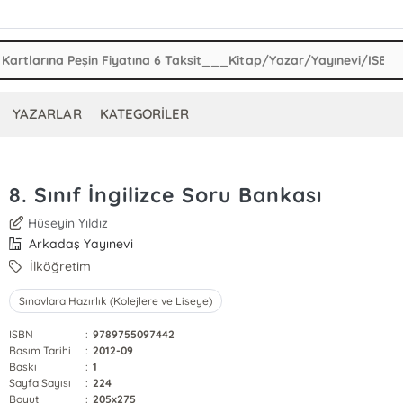
YAZARLAR
KATEGORİLER
8. Sınıf İngilizce Soru Bankası
Hüseyin Yıldız
Arkadaş Yayınevi
İlköğretim
Sınavlara Hazırlık (Kolejlere ve Liseye)
ISBN
:
9789755097442
Basım Tarihi
:
2012-09
Baskı
:
1
Sayfa Sayısı
:
224
Boyut
:
205x275