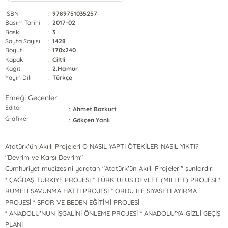
ISBN
:
9789751035257
Basım Tarihi
:
2017-02
Baskı
:
3
Sayfa Sayısı
:
1428
Boyut
:
170x240
Kapak
:
Ciltli
Kağıt
:
2.Hamur
Yayın Dili
:
Türkçe
Emeği Geçenler
Editör
:
Ahmet Bozkurt
Grafiker
:
Gökçen Yanlı
Atatürk'ün Akıllı Projeleri O NASIL YAPTI ÖTEKİLER NASIL YIKTI?
"Devrim ve Karşı Devrim"
Cumhuriyet mucizesini yaratan "Atatürk'ün Akıllı Projeleri" şunlardır:
* ÇAĞDAŞ TÜRKİYE PROJESİ * TÜRK ULUS DEVLET (MİLLET) PROJESİ *
RUMELİ SAVUNMA HATTI PROJESİ * ORDU İLE SİYASETİ AYIRMA
PROJESİ * SPOR VE BEDEN EĞİTİMİ PROJESİ
* ANADOLU'NUN İŞGALİNİ ÖNLEME PROJESİ * ANADOLU'YA GİZLİ GEÇİŞ
PLANI