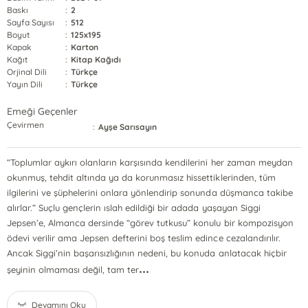
Baskı
:
2
Sayfa Sayısı
:
512
Boyut
:
125x195
Kapak
:
Karton
Kağıt
:
Kitap Kağıdı
Orjinal Dili
:
Türkçe
Yayın Dili
:
Türkçe
Emeği Geçenler
Çevirmen
:
Ayşe Sarısayın
“Toplumlar aykırı olanların karşısında kendilerini her zaman meydan
okunmuş, tehdit altında ya da korunmasız hissettiklerinden, tüm
ilgilerini ve şüphelerini onlara yönlendirip sonunda düşmanca takibe
alırlar.” Suçlu gençlerin ıslah edildiği bir adada yaşayan Siggi
Jepsen’e, Almanca dersinde “görev tutkusu” konulu bir kompozisyon
ödevi verilir ama Jepsen defterini boş teslim edince cezalandırılır.
Ancak Siggi’nin başarısızlığının nedeni, bu konuda anlatacak hiçbir
...
şeyinin olmaması değil, tam ter
Devamını Oku