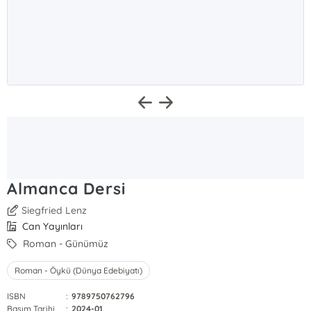
Almanca Dersi
Siegfried Lenz
Can Yayınları
Roman - Günümüz
Roman - Öykü (Dünya Edebiyatı)
ISBN
:
9789750762796
Basım Tarihi
:
2024-01