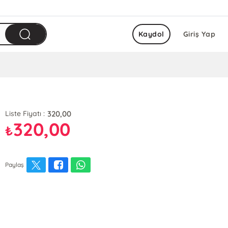
Kaydol
Giriş Yap
320,00
Liste Fiyatı :
320,00
₺
Paylaş