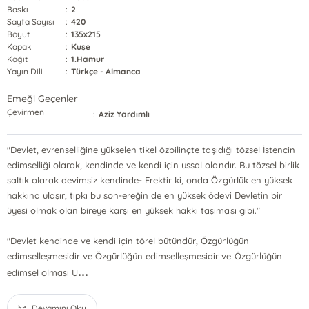
Baskı
:
2
Sayfa Sayısı
:
420
Boyut
:
135x215
Kapak
:
Kuşe
Kağıt
:
1.Hamur
Yayın Dili
:
Türkçe - Almanca
Emeği Geçenler
Çevirmen
:
Aziz Yardımlı
"Devlet, evrenselliğine yükselen tikel özbilinçte taşıdığı tözsel İstencin
edimselliği olarak, kendinde ve kendi için ussal olandır. Bu tözsel birlik
saltık olarak devimsiz kendinde- Erektir ki, onda Özgürlük en yüksek
hakkına ulaşır, tıpkı bu son-ereğin de en yüksek ödevi Devletin bir
üyesi olmak olan bireye karşı en yüksek hakkı taşıması gibi."
"Devlet kendinde ve kendi için törel bütündür, Özgürlüğün
edimselleşmesidir ve Özgürlüğün edimselleşmesidir ve Özgürlüğün
...
edimsel olması U
Devamını Oku