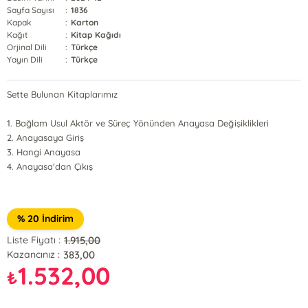
Sayfa Sayısı
:
1836
Kapak
:
Karton
Kağıt
:
Kitap Kağıdı
Orjinal Dili
:
Türkçe
Yayın Dili
:
Türkçe
Sette Bulunan Kitaplarımız
1. Bağlam Usul Aktör ve Süreç Yönünden Anayasa Değişiklikleri
2. Anayasaya Giriş
3. Hangi Anayasa
4. Anayasa'dan Çıkış
% 20 İndirim
1.915,00
Liste Fiyatı :
383,00
Kazancınız :
1.532,00
₺