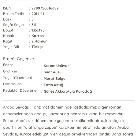
ISBN
:
9789750516689
Basım Tarihi
:
2014-11
Baskı
:
5
Sayfa Sayısı
:
311
Boyut
:
135x195
Kapak
:
Karton
Kağıt
:
2.Hamur
Yayın Dili
:
Türkçe
Emeği Geçenler
Editör
:
Kerem Ünüvar
Grafiker
:
Suat Aysu
Yayın Yönetmeni
:
Murat Belge
Hazırlayan
:
Fatih Altuğ
Redaktör Düzeltmen
:
Güneş Akkor;Ayla Karadağ
Araba Sevdası, Tanzimat döneminde rastladığımız diğer roman
denemelerinden apayrı, yazarını da benzersiz kılan bir romandır.
Sultan Abdülaziz döneminde yaşanan trajikomik bir aşk hikâyesini,
abartılı bir "alafranga züppe" karakterinin etrafında anlatan Araba
Sevdası, Türkçe edebiyatın en özgün örneklerinden biridir. Daha sonra