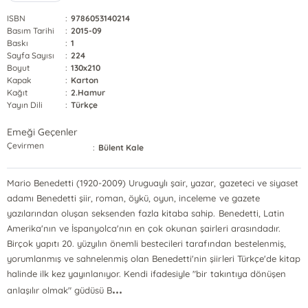
ISBN
:
9786053140214
Basım Tarihi
:
2015-09
Baskı
:
1
Sayfa Sayısı
:
224
Boyut
:
130x210
Kapak
:
Karton
Kağıt
:
2.Hamur
Yayın Dili
:
Türkçe
Emeği Geçenler
Çevirmen
:
Bülent Kale
Mario Benedetti (1920-2009) Uruguaylı şair, yazar, gazeteci ve siyaset
adamı Benedetti şiir, roman, öykü, oyun, inceleme ve gazete
yazılarından oluşan seksenden fazla kitaba sahip. Benedetti, Latin
Amerika'nın ve İspanyolca'nın en çok okunan şairleri arasındadır.
Birçok yapıtı 20. yüzyılın önemli bestecileri tarafından bestelenmiş,
yorumlanmış ve sahnelenmiş olan Benedetti'nin şiirleri Türkçe'de kitap
halinde ilk kez yayınlanıyor. Kendi ifadesiyle "bir takıntıya dönüşen
...
anlaşılır olmak" güdüsü B