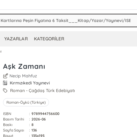
YAZARLAR
KATEGORİLER
ı
Aşk Zamanı
Necip Mahfuz
Kırmızıkedi Yayınevi
Roman - Çağdaş Türk Edebiyatı
Roman-Öykü (Türkiye)
ISBN
:
9789944756600
Basım Tarihi
:
2026-06
Baskı
:
8
Sayfa Sayısı
:
136
Boyut
:
135x195