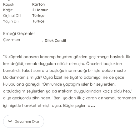
Kapak
:
Karton
Kağıt
:
2.Hamur
Orjinal Dili
:
Türkçe
Yayın Dili
:
Türkçe
Emeği Geçenler
Çevirmen
:
Dilek Çendil
“Kulüpteki odasına kapanıp hayatını gözden geçirmeye başladı. İlk
kez değildi, ancak duyguları altüst olmuştu. Önceleri boşluktan
bunalırdı, fakat sonra o boşluğu inanmadığı bir işle doldurmuştu.
Doldurmamış mıydı? Oysa İzzet ne tiyatro adamıydı ne de gece
kulübü ona göreydi. ‘Ömrümde yaptığım işler bir şeylerden,
arzuladığım şeylerden ya da intikam duygularından kaçış oldu hep,’
diye geçiyordu zihninden. ‘Beni yoldan ilk çıkaran annemdi, tamamen
...
iyi niyetle hareket etmişti oysa. Böyle şeyleri a
Devamını Oku