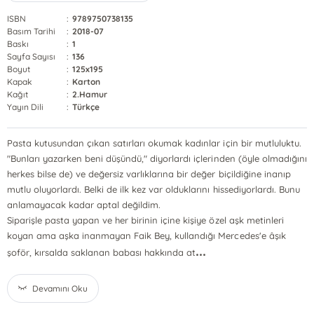
ISBN
:
9789750738135
Basım Tarihi
:
2018-07
Baskı
:
1
Sayfa Sayısı
:
136
Boyut
:
125x195
Kapak
:
Karton
Kağıt
:
2.Hamur
Yayın Dili
:
Türkçe
Pasta kutusundan çıkan satırları okumak kadınlar için bir mutluluktu.
"Bunları yazarken beni düşündü," diyorlardı içlerinden (öyle olmadığını
herkes bilse de) ve değersiz varlıklarına bir değer biçildiğine inanıp
mutlu oluyorlardı. Belki de ilk kez var olduklarını hissediyorlardı. Bunu
anlamayacak kadar aptal değildim.
Siparişle pasta yapan ve her birinin içine kişiye özel aşk metinleri
koyan ama aşka inanmayan Faik Bey, kullandığı Mercedes'e âşık
...
şoför, kırsalda saklanan babası hakkında at
Devamını Oku