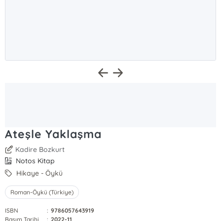
Ateşle Yaklaşma
Kadire Bozkurt
Notos Kitap
Hikaye - Öykü
Roman-Öykü (Türkiye)
ISBN
:
9786057643919
Basım Tarihi
:
2022-11