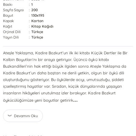
Baskı
:
1
Sayfa Sayısı
:
200
Boyut
:
130x195
Kapak
:
Karton
Kağıt
:
Kitap Kağıdı
Orjinal Dili
:
Türkçe
Yayın Dili
:
Türkçe
Ateşle Yaklaşma, Kadire Bozkurt’un ilk iki kitabı Küçük Dertler ile Bir
Kalbin Boyutları’nı bir araya getiriyor. Üçüncü öykü kitabı
Buzkandilleri’nin hak ettiği büyük ilgiden sonra Ateşle Yaklaşma da
Kadire Bozkurt’un daha baştan ne denli yetkin, olgun bir öykü dili
oluşturduğunu gösteriyor. Bu öykülerde acıyı, umutsuzluğu, şiddeti
içselleştirmiş hayatlar var. Sıradan, küçük dünyalarında yaşayan
insanların hikâyeleri unutulmaz izler bırakıyor. Kadire Bozkurt
...
öykücülüğümüze yeni boyutlar getirirk
Devamını Oku