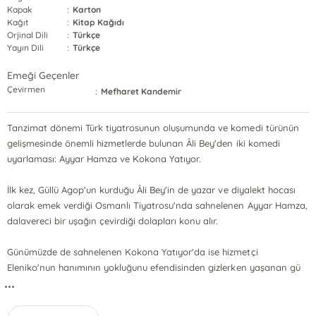
Kapak
:
Karton
Kağıt
:
Kitap Kağıdı
Orjinal Dili
:
Türkçe
Yayın Dili
:
Türkçe
Emeği Geçenler
Çevirmen
:
Mefharet Kandemir
Tanzimat dönemi Türk tiyatrosunun oluşumunda ve komedi türünün
gelişmesinde önemli hizmetlerde bulunan Âli Bey'den iki komedi
uyarlaması: Ayyar Hamza ve Kokona Yatıyor.
İlk kez, Güllü Agop'un kurduğu Âli Bey'in de yazar ve diyalekt hocası
olarak emek verdiği Osmanlı Tiyatrosu'nda sahnelenen Ayyar Hamza,
dalavereci bir uşağın çevirdiği dolapları konu alır.
Günümüzde de sahnelenen Kokona Yatıyor'da ise hizmetçi
Eleniko'nun hanımının yokluğunu efendisinden gizlerken yaşanan gü
...