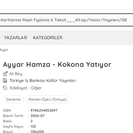
YAZARLAR
KATEGORİLER
tıyor
Ayyar Hamza - Kokona Yatıyor
Ali Bey
Türkiye İş Bankası Kültür Yayınları
Edebiyat - Diğer
Deneme
Roman-Öykü (Türkiye)
ISBN
:
9786254052897
Basım Tarihi
:
2026-07
Baskı
:
2
Sayfa Sayısı
:
132
Boyut
:
135x205