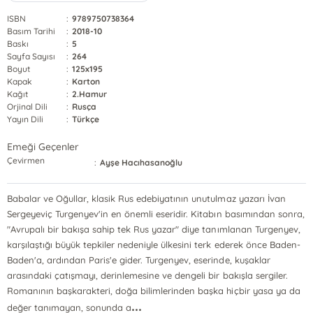
ISBN
:
9789750738364
Basım Tarihi
:
2018-10
Baskı
:
5
Sayfa Sayısı
:
264
Boyut
:
125x195
Kapak
:
Karton
Kağıt
:
2.Hamur
Orjinal Dili
:
Rusça
Yayın Dili
:
Türkçe
Emeği Geçenler
Çevirmen
:
Ayşe Hacıhasanoğlu
Babalar ve Oğullar, klasik Rus edebiyatının unutulmaz yazarı İvan
Sergeyeviç Turgenyev'in en önemli eseridir. Kitabın basımından sonra,
"Avrupalı bir bakışa sahip tek Rus yazar" diye tanımlanan Turgenyev,
karşılaştığı büyük tepkiler nedeniyle ülkesini terk ederek önce Baden-
Baden'a, ardından Paris'e gider. Turgenyev, eserinde, kuşaklar
arasındaki çatışmayı, derinlemesine ve dengeli bir bakışla sergiler.
Romanının başkarakteri, doğa bilimlerinden başka hiçbir yasa ya da
...
değer tanımayan, sonunda a