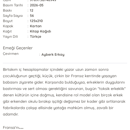
Basım Tarihi
:
2026-05
Baskı
:
12
Sayfa Sayısı
:
56
Boyut
:
125x210
Kapak
:
Karton
Kağıt
:
Kitap Kağıdı
Yayın Dili
:
Türkçe
Emeği Geçenler
Çevirmen
:
Ayberk Erkay
Birtakım iç hesaplaşmalar içindeki yazar uzun zaman sonra
çocukluğunun geçtiği, küçük, çirkin bir Fransız kentinde yaşayan
babasını ziyarete gider. Karşısında bulduğuysa, erkeklerin duygularını
bastırması ve sert olması gerektiğini savunan, bugün "toksik erkeklik"
denen kültürün içine doğmuş, kendisine rol model olan birçok erkek
gibi erkenden okulu bırakıp işçiliği değişmez bir kader gibi sırtlanarak
fabrikalarda çalışıp ellisinde yatağa mahkûm olmuş, zavallı bir
adamdır.
...
Fransa'nı