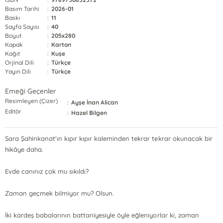
Basım Tarihi
:
2026-01
Baskı
:
11
Sayfa Sayısı
:
40
Boyut
:
205x280
Kapak
:
Karton
Kağıt
:
Kuşe
Orjinal Dili
:
Türkçe
Yayın Dili
:
Türkçe
Emeği Geçenler
Resimleyen (Çizer)
:
Ayşe İnan Alican
Editör
:
Hazel Bilgen
Sara Şahinkanat'ın kıpır kıpır kaleminden tekrar tekrar okunacak bir
hikâye daha.
Evde canınız çok mu sıkıldı?
Zaman geçmek bilmiyor mu? Olsun.
İki kardeş babalarının battaniyesiyle öyle eğleniyorlar ki, zaman